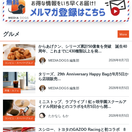
グルメ
More
からあげクン、シリーズ累計50億食を突破 誕生40
周年、これまでに430種類以上を発...
2026年8月7日
MEDIA DOGS 編集部
コンビニ・スーパーグルメ
タリーズ、29th Anniversary Happy Bagが8月5日か
ら店頭販売...
2026年8月5日
MEDIA DOGS 編集部
外食・カフェ
ミニストップ、ラブライブ！虹ヶ咲学園スクールア
イドル同好会とのコラボを8月5日から開...
2026年8月5日
たかなし もか
コンビニ・スーパーグルメ
スシロー、トヨタのGAZOO Racingと初コラボ 8