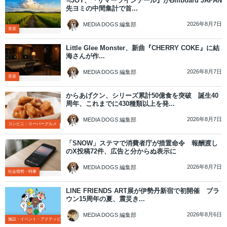
≒JOY、『サマーツインテール』がBillboard JAPAN
先ヨミの中間集計で首...
2026年8月7日
MEDIA DOGS 編集部
音楽
Little Glee Monster、新曲『CHERRY COKE』に結
海さんが作...
2026年8月7日
MEDIA DOGS 編集部
音楽
からあげクン、シリーズ累計50億食を突破 誕生40
周年、これまでに430種類以上を発...
2026年8月7日
MEDIA DOGS 編集部
コンビニ・スーパーグルメ
「SNOW」ステマで消費者庁が措置命令 報酬渡し
のX投稿72件、広告と分からぬ表示に
2026年8月7日
MEDIA DOGS 編集部
社会情勢・時事
LINE FRIENDS ART展が伊勢丹新宿で初開催 ブラ
ウン15周年の夏、震災き...
2026年8月6日
MEDIA DOGS 編集部
施設・イベント・アクティビティ