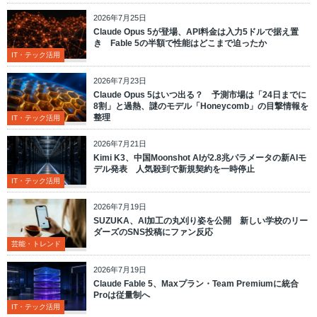
2026年7月25日
Claude Opus 5が登場、API料金は入力5ドルで据え置
き Fable 5の半額で性能はどこまで迫ったか
IT・テック活用
2026年7月23日
Claude Opus 5はいつ出る？ 予測市場は「24日までに
8割」と過熱、謎のモデル「Honeycomb」の目撃情報を
整理
IT・テック活用
2026年7月21日
Kimi K3、中国Moonshot AIが2.8兆パラメータの新AIモ
デル発表 人気殺到で新規契約を一時停止
IT・テック活用
2026年7月19日
SUZUKA、AI加工の丸刈り姿を公開 新しい学校のリー
ダーズのSNS投稿にファン反応
芸能・トレンド
2026年7月19日
Claude Fable 5、Maxプラン・Team Premiumに統合
Proは従量制へ
IT・テック活用