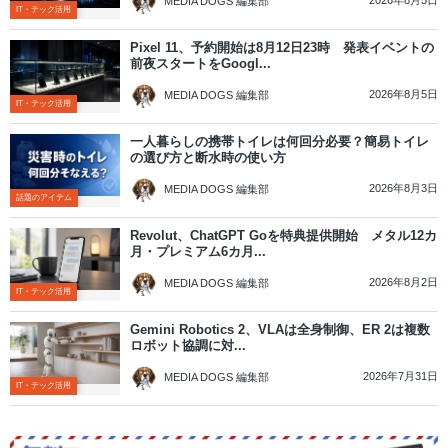
2026年8月5日
MEDIA DOGS 編集部
IT・テック活用
Pixel 11、予約開始は8月12日23時 発表イベントの
前夜スタートをGoogl...
2026年8月5日
MEDIA DOGS 編集部
IT・テック活用
一人暮らしの携帯トイレは何回分必要？簡易トイレ
の選び方と断水時の使い方
2026年8月3日
MEDIA DOGS 編集部
話題のアイテム
Revolut、ChatGPT Goを特典提供開始 メタル12カ
月・プレミアム6カ月...
2026年8月2日
MEDIA DOGS 編集部
IT・テック活用
Gemini Robotics 2、VLAは全身制御、ER 2は複数
ロボット協調に対...
2026年7月31日
MEDIA DOGS 編集部
IT・テック活用