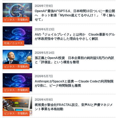
2026年7月9日
OpenAI”最強AI”GPT-5.6、日本時間10日ついに一般公開
へ ネット歓喜「Mythos超えてるやんけ！」「早く触ら
せて」
ビジネス・市場動向
2026年6月13日
AIの『ジェイルブレイク』とは何か Claude最新モデル
が米政府指令で停止した理由をやさしく解説
社会／ニュース
2026年5月14日
孫正義とOpenAI投資 日本企業初の純利益5兆円の内訳
と「評価益」という構造を整理
ビジネス・市場動向
2026年5月7日
AnthropicがSpaceXと提携 ― Claude Codeの利用制限
が2倍に、ピーク時間制限も撤廃
ビジネス・市場動向
2026年4月9日
梶裕貴が新会社FRACTAL設立、音声AIと声優マネジメ
ント事業を本格始動
ビジネス・市場動向