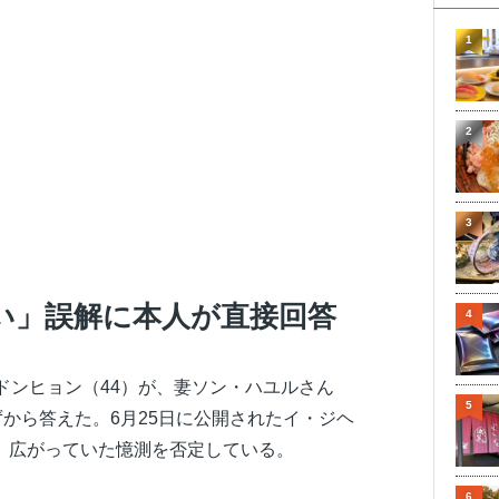
1
2
3
い」誤解に本人が直接回答
4
ドンヒョン（44）が、妻ソン・ハユルさん
5
ずから答えた。6月25日に公開されたイ・ジヘ
し、広がっていた憶測を否定している。
6