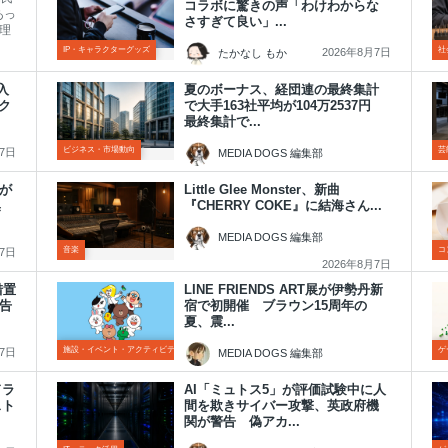
コラボに驚きの声「わけわからな
あっ
さすぎて良い」...
理
IP・キャラクターグッズ
社
2026年8月7日
たかなし もか
入
夏のボーナス、経団連の最終集計
ク
で大手163社平均が104万2537円
最終集計で...
ビジネス・市場動向
芸
月7日
MEDIA DOGS 編集部
2026年8月7日
が
Little Glee Monster、新曲
集
『CHERRY COKE』に結海さん...
MEDIA DOGS 編集部
音楽
コ
月7日
2026年8月7日
措置
LINE FRIENDS ART展が伊勢丹新
告
宿で初開催 ブラウン15周年の
夏、震...
施設・イベント・アクティビティ
ゲ
月7日
MEDIA DOGS 編集部
2026年8月6日
ドラ
AI「ミュトス5」が評価試験中に人
スト
間を欺きサイバー攻撃、英政府機
関が警告 偽アカ...