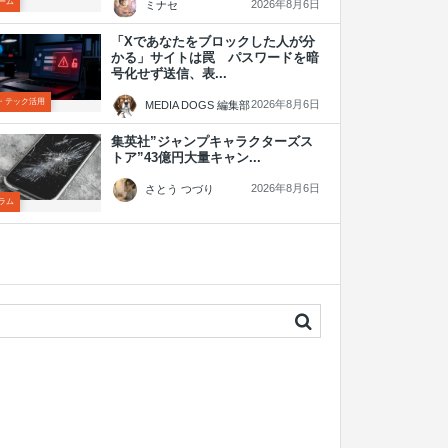
ーム
2026年8月6日
ミナセ
「Xであなたをブロックした人が分
かる」サイトは罠 パスワードを暗
号化せず送信、表...
T・テック活用
2026年8月6日
MEDIA DOGS 編集部
集英社”ジャンプキャラクターズス
トア”43億円大量キャン...
2026年8月6日
さとう つづり
ラム