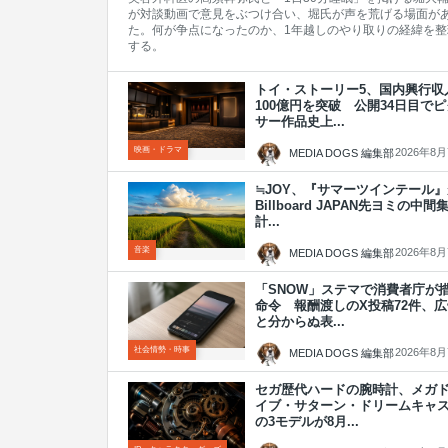
が対談動画で意見をぶつけ合い、堀氏が声を荒げる場面が
た。何が争点になったのか、1年越しのやり取りの経緯を整
する。
トイ・ストーリー5、国内興行収
100億円を突破 公開34日目でピ
サー作品史上...
映画・ドラマ
2026年8
MEDIA DOGS 編集部
≒JOY、『サマーツインテール』
Billboard JAPAN先ヨミの中間
計...
音楽
2026年8
MEDIA DOGS 編集部
「SNOW」ステマで消費者庁が
命令 報酬渡しのX投稿72件、広
と分からぬ表...
社会情勢・時事
2026年8
MEDIA DOGS 編集部
セガ歴代ハードの腕時計、メガ
イブ・サターン・ドリームキャ
の3モデルが8月...