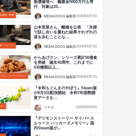
無償修理へ 義援金5000万円も寄
付、対象は20...
会情勢・時事
2026年8月7日
MEDIA DOGS 編集部
山本里菜さん、離婚を公表 「夫婦
で話し合いを重ねた結果それぞれの
道を歩むこととな...
能・トレンド
2026年8月7日
MEDIA DOGS 編集部
からあげクン、シリーズ累計50億食
を突破 誕生40周年、これまでに
430種類以上...
ンビニ・スーパーグルメ
2026年8月7日
MEDIA DOGS 編集部
『令和もぐんまのやぼう』Steam版
が8月5日配信開始 令和7年国勢調
査データを...
ーム
2026年8月6日
ミナセ
『デジモンストーリー サイバース
ルゥース ハッカーズメモリー』国
内Steam版が...