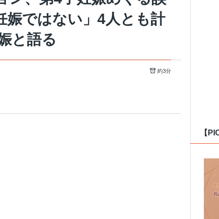
妊娠ではない」4人とも計
娠と語る
約3分
【PI