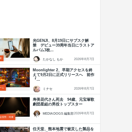
光GENJI、8月19日にサブスク解
禁 デビュー39周年当日にラストア
ルバム3枚...
楽
2026年8月7日
たかなし もか
Moonlighter 2、早期アクセスを終
えて9月2日に正式リリースへ 前作
『...
ーム
2026年8月7日
ミナセ
寿美花代さん死去 94歳、元宝塚歌
劇団星組の男役トップスター
2026年8月7日
MEDIA DOGS 編集部
会情勢・時事
任天堂、熊本地震で被災した製品を