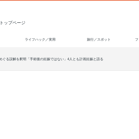
トップページ
ライフハック／実用
旅行／スポット
フ
娠めぐる誤解を釈明「手術後の妊娠ではない」4人とも計画妊娠と語る