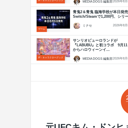
IP・キャラクターグッズ
2026年8
MEDIA DOGS 編集部
青鬼2＆青鬼 臨海学校が本日
Switch/Steamで1,200円、シリー.
2026年8
ミナセ
ゲーム
サンリオピューロランドが
『LABUBU』と初コラボ 9月1
からハロウィーンイ...
IP・キャラクターグッズ
2026年8
MEDIA DOGS 編集部
元UFCキム・ドンヒ