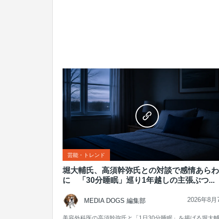
芸能・トレンド
堀大輔氏、高須幹弥氏との対談で感情あらわ
に 「30分睡眠」巡り1年越しの主張ぶつ...
2026年8月
MEDIA DOGS 編集部
美容外科医の高須幹弥氏と「1日30分睡眠」を掲げる堀大