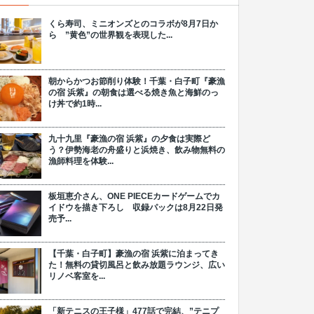
くら寿司、ミニオンズとのコラボが8月7日か
ら ”黄色”の世界観を表現した...
朝からかつお節削り体験！千葉・白子町『豪漁
の宿 浜紫』の朝食は選べる焼き魚と海鮮のっ
け丼で約1時...
九十九里『豪漁の宿 浜紫』の夕食は実際ど
う？伊勢海老の舟盛りと浜焼き、飲み物無料の
漁師料理を体験...
板垣恵介さん、ONE PIECEカードゲームでカ
イドウを描き下ろし 収録パックは8月22日発
売予...
【千葉・白子町】豪漁の宿 浜紫に泊まってき
た！無料の貸切風呂と飲み放題ラウンジ、広い
リノベ客室を...
「新テニスの王子様」477話で完結、”テニプ