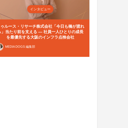
インタビュー
トゥルース・リサーチ株式会社「今日も橋が渡れ
る」当たり前を支える — 社員一人ひとりの成長
を最優先する大阪のインフラ点検会社
MEDIA DOGS 編集部