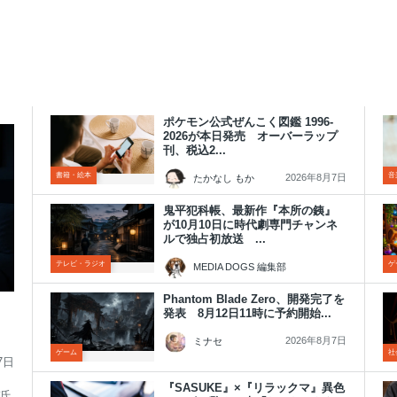
ポケモン公式ぜんこく図鑑 1996-
2026が本日発売 オーバーラップ
刊、税込2...
書籍・絵本
音
2026年8月7日
たかなし もか
鬼平犯科帳、最新作『本所の銕』
が10月10日に時代劇専門チャンネ
ルで独占初放送 ...
テレビ・ラジオ
ゲ
MEDIA DOGS 編集部
2026年8月7日
Phantom Blade Zero、開発完了を
発表 8月12日11時に予約開始...
2026年8月7日
ミナセ
ゲーム
社
7日
『SASUKE』×『リラックマ』異色
輔氏