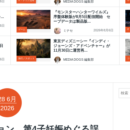
IT・テック活用
ゲ
月6日
MEDIA DOGS 編集部
2026年8月6日
発売
『モンスターハンターワイルズ』
..
序盤体験版が8月5日配信開始 セ
ーブデータは製品版...
月6日
ゲーム
I
2026年8月6日
ミナセ
東京ディズニーシー『インディ・
1日
ジョーンズ・アドベンチャー』が
11月30日に運営再...
旅行／スポット
コ
月6日
MEDIA DOGS 編集部
2026年8月6日
28
6月
2026
ョン、第4子妊娠めぐる誤