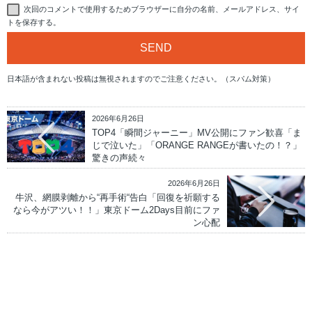
次回のコメントで使用するためブラウザーに自分の名前、メールアドレス、サイ
トを保存する。
日本語が含まれない投稿は無視されますのでご注意ください。（スパム対策）
2026年6月26日
TOP4「瞬間ジャーニー」MV公開にファン歓喜「ま
じで泣いた」「ORANGE RANGEが書いたの！？」
驚きの声続々
2026年6月26日
牛沢、網膜剥離から“再手術“告白「回復を祈願する
なら今がアツい！！」東京ドーム2Days目前にファ
ン心配