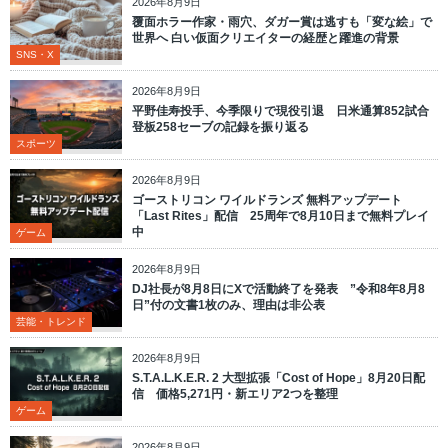
2026年8月9日
覆面ホラー作家・雨穴、ダガー賞は逃すも「変な絵」で
世界へ 白い仮面クリエイターの経歴と躍進の背景
SNS・X
2026年8月9日
平野佳寿投手、今季限りで現役引退 日米通算852試合
登板258セーブの記録を振り返る
スポーツ
2026年8月9日
ゴーストリコン ワイルドランズ 無料アップデート
「Last Rites」配信 25周年で8月10日まで無料プレイ
中
ゲーム
2026年8月9日
DJ社長が8月8日にXで活動終了を発表 ”令和8年8月8
日”付の文書1枚のみ、理由は非公表
芸能・トレンド
2026年8月9日
S.T.A.L.K.E.R. 2 大型拡張「Cost of Hope」8月20日配
信 価格5,271円・新エリア2つを整理
ゲーム
2026年8月9日