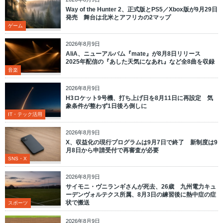
Way of the Hunter 2、正式版とPS5／Xbox版が9月29日
発売 舞台は北米とアフリカの2マップ
ゲーム
2026年8月9日
AliA、ニューアルバム『mate』が8月8日リリース
2025年配信の『あした天気になあれ』など全8曲を収録
音楽
2026年8月9日
H3ロケット9号機、打ち上げ日を8月11日に再設定 気
象条件が整わず1日後ろ倒しに
IT・テック活用
2026年8月9日
X、収益化の現行プログラムは9月7日で終了 新制度は9
月8日から申請受付で再審査が必要
SNS・X
2026年8月9日
サイモニ・ヴニランギさんが死去、26歳 九州電力キュ
ーデンヴォルテクス所属、8月3日の練習後に熱中症の症
状で搬送
スポーツ
2026年8月9日