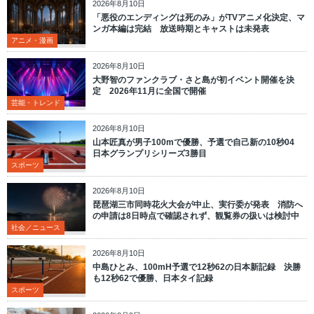
2026年8月10日
「悪役のエンディングは死のみ」がTVアニメ化決定、マ
ンガ本編は完結 放送時期とキャストは未発表
アニメ・漫画
2026年8月10日
大野智のファンクラブ・さと島が初イベント開催を決
定 2026年11月に全国で開催
芸能・トレンド
2026年8月10日
山本匠真が男子100mで優勝、予選で自己新の10秒04
日本グランプリシリーズ3勝目
スポーツ
2026年8月10日
琵琶湖三市同時花火大会が中止、実行委が発表 消防へ
の申請は8日時点で確認されず、観覧券の扱いは検討中
社会／ニュース
2026年8月10日
中島ひとみ、100mH予選で12秒62の日本新記録 決勝
も12秒62で優勝、日本タイ記録
スポーツ