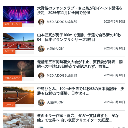
大野智のファンクラブ・さと島が初イベント開催を
決定 2026年11月に全国で開催
2026年8月10日
MEDIA DOGS 編集部
芸能・トレンド
山本匠真が男子100mで優勝、予選で自己新の10秒
04 日本グランプリシリーズ3勝目
2026年8月10日
久遠(KUON)
スポーツ
琵琶湖三市同時花火大会が中止、実行委が発表 消
防への申請は8日時点で確認されず、観覧...
2026年8月10日
MEDIA DOGS 編集部
社会／ニュース
中島ひとみ、100mH予選で12秒62の日本新記録 決
勝も12秒62で優勝、日本タイ...
2026年8月10日
久遠(KUON)
スポーツ
覆面ホラー作家・雨穴、ダガー賞は逃すも「変な
絵」で世界へ 白い仮面クリエイターの経歴...