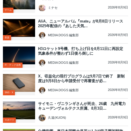
2026年8月9日
ミナセ
ゲーム
AliA、ニューアルバム『mate』が8月8日リリース
2025年配信の『あした天気...
2026年8月9日
MEDIA DOGS 編集部
音楽
H3ロケット9号機、打ち上げ日を8月11日に再設定
気象条件が整わず1日後ろ倒しに
2026年8月9日
MEDIA DOGS 編集部
IT・テック活用
X、収益化の現行プログラムは9月7日で終了 新制
度は9月8日から申請受付で再審査が必...
2026年8月9日
MEDIA DOGS 編集部
SNS・X
サイモニ・ヴニランギさんが死去、26歳 九州電力
キューデンヴォルテクス所属、8月3日...
2026年8月9日
久遠(KUON)
スポーツ