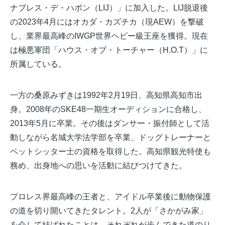
ナブレス・デ・ハポン（LIJ）」に加入した。LIJ脱退後
の2023年4月にはオカダ・カズチカ（現AEW）を撃破
し、業界最高峰のIWGP世界ヘビー級王座を獲得。現在
は極悪軍団「ハウス・オブ・トーチャー（H.O.T）」に
所属している。
一方の桑原みずきは1992年2月19日、高知県高知市出
身。2008年のSKE48一期生オーディションに合格し、
2013年5月に卒業。その後はダンサー・振付師として活
動しながら名城大学法学部を卒業、ドッグトレーナーと
ペットシッター士の資格を取得した。高知県観光特使も
務め、出身地への思いを活動に結びつけてきた。
プロレス界最高峰の王者と、アイドル卒業後に動物保護
の道を切り開いてきたタレント。2人が「さかがみ家」
を介して結ばれたことは、それぞれが歩んできた道のり