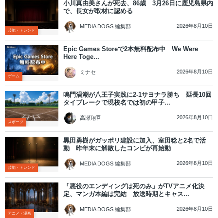
小川真由美さんが死去、86歳 3月26日に鹿児島県内
で、長女が取材に認める
2026年8月10日
MEDIA DOGS 編集部
芸能・トレンド
Epic Games Storeで2本無料配布中 We Were
Here Toge...
2026年8月10日
ミナセ
ゲーム
鳴門渦潮が八王子実践に2-1サヨナラ勝ち 延長10回
タイブレークで現校名では初の甲子...
2026年8月10日
高瀬翔吾
スポーツ
黒田勇樹がガッポリ建設に加入、室田稔と2名で活
動 昨年末に解散したコンビが再始動
2026年8月10日
MEDIA DOGS 編集部
芸能・トレンド
「悪役のエンディングは死のみ」がTVアニメ化決
定、マンガ本編は完結 放送時期とキャス...
2026年8月10日
MEDIA DOGS 編集部
アニメ・漫画