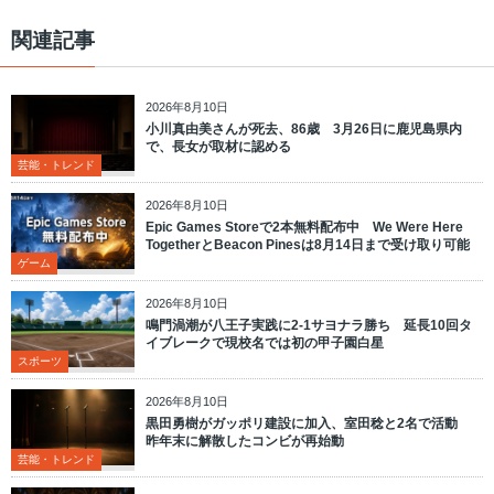
関連記事
2026年8月10日
小川真由美さんが死去、86歳 3月26日に鹿児島県内
で、長女が取材に認める
芸能・トレンド
2026年8月10日
Epic Games Storeで2本無料配布中 We Were Here
TogetherとBeacon Pinesは8月14日まで受け取り可能
ゲーム
2026年8月10日
鳴門渦潮が八王子実践に2-1サヨナラ勝ち 延長10回タ
イブレークで現校名では初の甲子園白星
スポーツ
2026年8月10日
黒田勇樹がガッポリ建設に加入、室田稔と2名で活動
昨年末に解散したコンビが再始動
芸能・トレンド