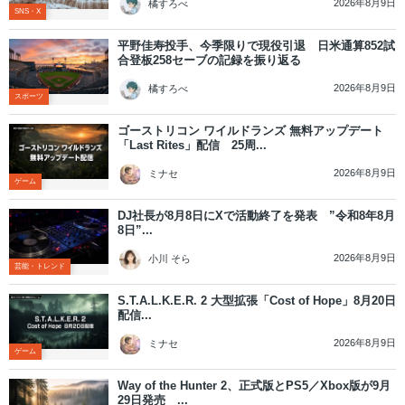
2026年8月9日
橘すろべ
SNS・X
平野佳寿投手、今季限りで現役引退 日米通算852試
合登板258セーブの記録を振り返る
2026年8月9日
橘すろべ
スポーツ
ゴーストリコン ワイルドランズ 無料アップデート
「Last Rites」配信 25周...
2026年8月9日
ミナセ
ゲーム
DJ社長が8月8日にXで活動終了を発表 ”令和8年8月
8日”...
2026年8月9日
小川 そら
芸能・トレンド
S.T.A.L.K.E.R. 2 大型拡張「Cost of Hope」8月20日
配信...
2026年8月9日
ミナセ
ゲーム
Way of the Hunter 2、正式版とPS5／Xbox版が9月
29日発売 ...