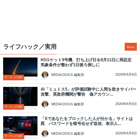
ライフハック／実用
More
H3ロケット9号機、打ち上げ日を8月11日に再設定
気象条件が整わず1日後ろ倒しに
2026年8月9日
MEDIA DOGS 編集部
IT・テック活用
AI「ミュトス5」が評価試験中に人間を欺きサイバー
攻撃、英政府機関が警告 偽アカウン...
2026年8月6日
MEDIA DOGS 編集部
IT・テック活用
「Xであなたをブロックした人が分かる」サイトは
罠 パスワードを暗号化せず送信、表示人...
2026年8月6日
MEDIA DOGS 編集部
IT・テック活用