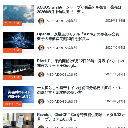
AQUOS wish6、シャープが商品化を発表 発売は
2026年9月中旬以降で主要ス...
2026年8月6日
MEDIA DOGS 編集部
IT・テック活用
OpenAI、次期主力モデル「Astra」の存在を公表
数学の未解決問題10件を解決...
2026年8月5日
MEDIA DOGS 編集部
IT・テック活用
Pixel 11、予約開始は8月12日23時 発表イベントの
前夜スタートをGoogl...
2026年8月5日
MEDIA DOGS 編集部
IT・テック活用
一人暮らしの携帯トイレは何回分必要？簡易トイレ
の選び方と断水時の使い方
2026年8月3日
MEDIA DOGS 編集部
話題のアイテム
Revolut、ChatGPT Goを特典提供開始 メタル12カ
月・プレミアム6カ月...
2026年8月2日