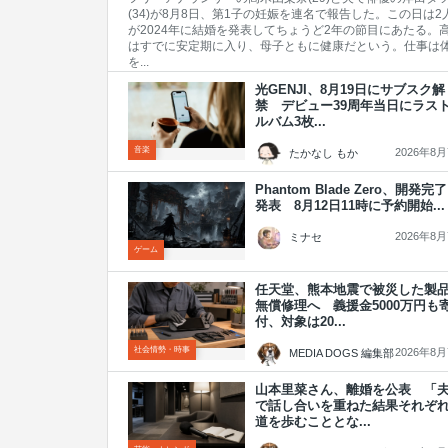
(34)が8月8日、第1子の妊娠を連名で報告した。この日は2
が2024年に結婚を発表してちょうど2年の節目にあたる。
はすでに安定期に入り、母子ともに健康だという。仕事は
を...
光GENJI、8月19日にサブスク解
禁 デビュー39周年当日にラス
ルバム3枚...
音楽
2026年8
たかなし もか
Phantom Blade Zero、開発完
発表 8月12日11時に予約開始...
2026年8
ミナセ
ゲーム
任天堂、熊本地震で被災した製
無償修理へ 義援金5000万円も
付、対象は20...
社会情勢・時事
2026年8
MEDIA DOGS 編集部
山本里菜さん、離婚を公表 「
で話し合いを重ねた結果それぞ
道を歩むこととな...