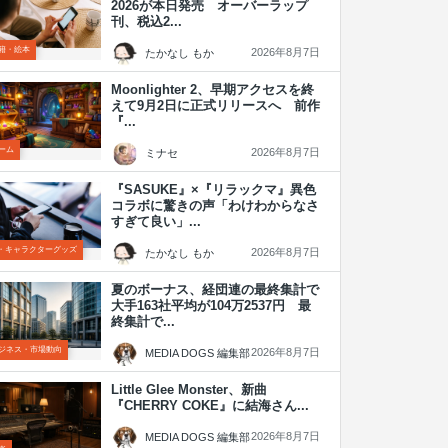
2026が本日発売 オーバーラップ
刊、税込2...
籍・絵本
2026年8月7日
たかなし もか
Moonlighter 2、早期アクセスを終
えて9月2日に正式リリースへ 前作
『...
ーム
2026年8月7日
ミナセ
『SASUKE』×『リラックマ』異色
コラボに驚きの声「わけわからなさ
すぎて良い」...
P・キャラクターグッズ
2026年8月7日
たかなし もか
夏のボーナス、経団連の最終集計で
大手163社平均が104万2537円 最
終集計で...
ジネス・市場動向
2026年8月7日
MEDIA DOGS 編集部
Little Glee Monster、新曲
『CHERRY COKE』に結海さん...
2026年8月7日
MEDIA DOGS 編集部