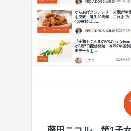
芸能・トレンド
2026年8
MEDIA DOGS 編集部
からあげクン、シリーズ累計50
を突破 誕生40周年、これまで
430種類以上...
コンビニ・スーパーグルメ
2026年8
MEDIA DOGS 編集部
『令和もぐんまのやぼう』Stea
が8月5日配信開始 令和7年国勢
査データを...
ゲーム
2026年8
ミナセ
藤田ニコル、第1子