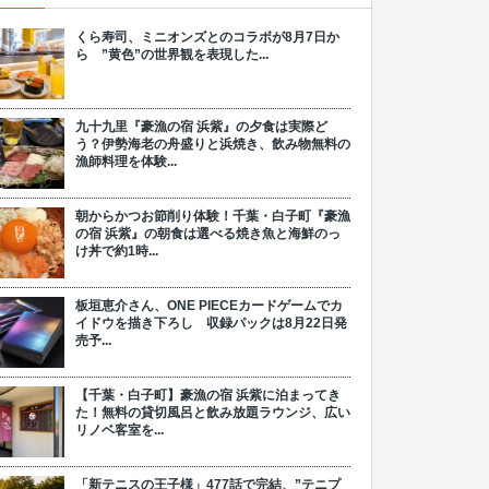
くら寿司、ミニオンズとのコラボが8月7日か
ら ”黄色”の世界観を表現した...
九十九里『豪漁の宿 浜紫』の夕食は実際ど
う？伊勢海老の舟盛りと浜焼き、飲み物無料の
漁師料理を体験...
朝からかつお節削り体験！千葉・白子町『豪漁
の宿 浜紫』の朝食は選べる焼き魚と海鮮のっ
け丼で約1時...
板垣恵介さん、ONE PIECEカードゲームでカ
イドウを描き下ろし 収録パックは8月22日発
売予...
【千葉・白子町】豪漁の宿 浜紫に泊まってき
た！無料の貸切風呂と飲み放題ラウンジ、広い
リノベ客室を...
「新テニスの王子様」477話で完結、”テニプ