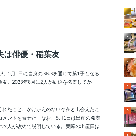
1
2
夫は俳優・稲葉友
3
が、5月1日に自身のSNSを通じて第1子となる
友。2023年8月に2人が結婚を発表してか
4
。
くれたこと、かけがえのない存在と出会えたこ
5
コメントを寄せた。なお、5月1日は出産の発表
に本人が改めて説明している。実際の出産日は
6