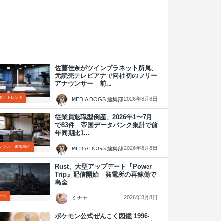
佐藤佳奈がツインプラネット所属、
元読売テレビアナで同社初のフリー
アナウンサー 前...
能・トレンド
2026年8月8日
MEDIA DOGS 編集部
従業員退職型倒産、2026年1〜7月
で83件 帝国データバンク集計で前
年同期比1...
ジネス・市場動向
2026年8月8日
MEDIA DOGS 編集部
Rust、大型アップデート『Power
Trip』配信開始 発電所の再稼働で
島全...
ーム
2026年8月8日
ミナセ
ポケモン公式ぜんこく図鑑 1996-