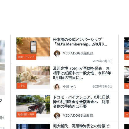
松本潤の公式メンバーシップ
「MJ’s Membership」が8月8...
MEDIA DOGS 編集部
芸能・トレンド
芸
2026年8月8日
及川光博（56）が再婚を発表 お
相手は妊娠中の一般女性、令和8年
8月8日の吉日に...
コラム
ビ
2026年8月8日
小川 そら
ドコモ・バイクシェア、8月1日以
ツ
降の利用料金を全額返金へ 利用
者側の手続きは不要
社会情勢・時事
ゲ
MEDIA DOGS 編集部
8日
2026年8月8日
堀大輔氏、高須幹弥氏との対談で
ツヤ