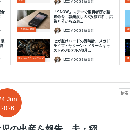
音楽
音
月7日
MEDIA DOGS 編集部
2026年8月7日
億食
「SNOW」ステマで消費者庁が措
に
置命令 報酬渡しのX投稿72件、広
告と分からぬ表...
社会情勢・時事
施
月7日
MEDIA DOGS 編集部
2026年8月7日
m版
セガ歴代ハードの腕時計、メガド
調
ライブ・サターン・ドリームキャ
ストの3モデルが8月...
IP・キャラクターグッズ
I
月6日
MEDIA DOGS 編集部
2026年8月6日
24
Jun
2026
女児の出産を報告 夫・稲