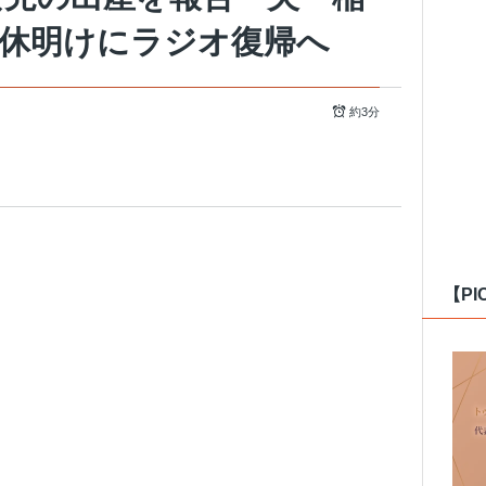
育休明けにラジオ復帰へ
約3分
【PI