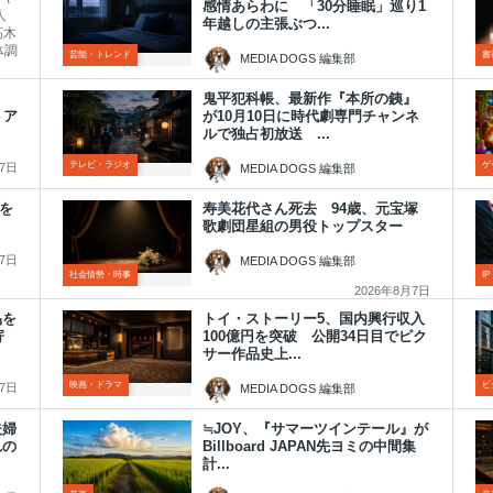
感情あらわに 「30分睡眠」巡り1
人
年越しの主張ぶつ...
高木
体調
芸能・トレンド
書
MEDIA DOGS 編集部
2026年8月7日
鬼平犯科帳、最新作『本所の銕』
トア
が10月10日に時代劇専門チャンネ
ルで独占初放送 ...
テレビ・ラジオ
ゲ
月7日
MEDIA DOGS 編集部
2026年8月7日
了を
寿美花代さん死去 94歳、元宝塚
歌劇団星組の男役トップスター
月7日
MEDIA DOGS 編集部
社会情勢・時事
I
2026年8月7日
品を
トイ・ストーリー5、国内興行収入
寄
100億円を突破 公開34日目でピク
サー作品史上...
映画・ドラマ
ビ
月7日
MEDIA DOGS 編集部
2026年8月7日
夫婦
≒JOY、『サマーツインテール』が
れの
Billboard JAPAN先ヨミの中間集
計...