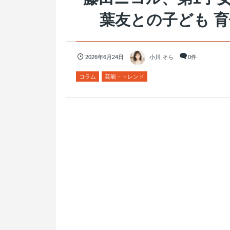
葉友との子ども 
2026年6月24日
小川 そら
0件
コラム
芸能・トレンド