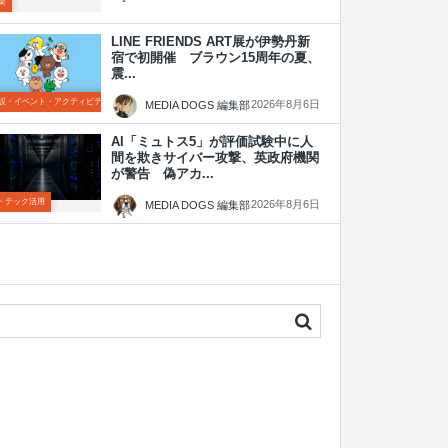
楽
LINE FRIENDS ART展が伊勢丹新
宿で初開催 ブラウン15周年の夏、
震...
設・イベント・アクティビティ
2026年8月6日
MEDIA DOGS 編集部
AI「ミュトス5」が評価試験中に人
間を欺きサイバー攻撃、英政府機関
が警告 偽アカ...
T・テック活用
2026年8月6日
MEDIA DOGS 編集部