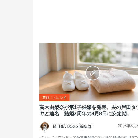
芸能・トレンド
高木由梨奈が第1子妊娠を発表、夫の岸田タ
ヤと連名 結婚2周年の8月8日に安定期...
2026年8月
MEDIA DOGS 編集部
フリーアナウンサーの高木由梨奈(29)と夫で俳優の岸田タ