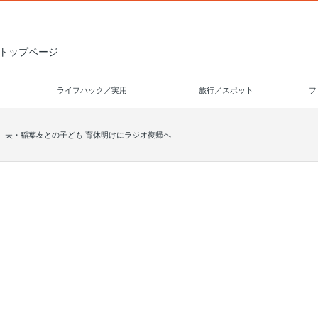
トップページ
ライフハック／実用
旅行／スポット
フ
 夫・稲葉友との子ども 育休明けにラジオ復帰へ