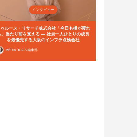
インタビュー
トゥルース・リサーチ株式会社「今日も橋が渡れ
る」当たり前を支える — 社員一人ひとりの成長
を最優先する大阪のインフラ点検会社
MEDIA DOGS 編集部