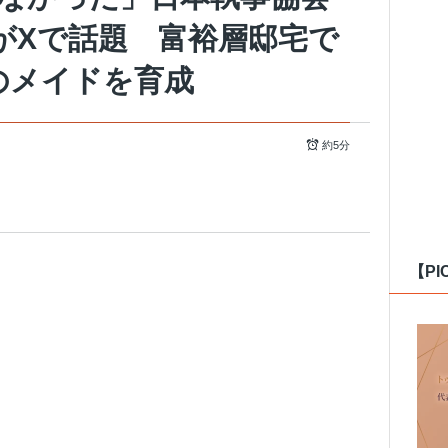
がXで話題 富裕層邸宅で
のメイドを育成
約5分
【PI