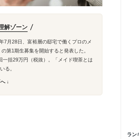
理解ゾーン
6年7月28日、富裕層の邸宅で働くプロのメ
」の第1期生募集を開始すると発表した。
2回一括29万円（税抜）。「メイド喫茶とは
でいる。
へ ↓
ラン