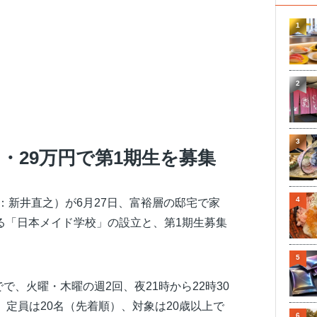
1
2
3
名・29万円で第1期生を募集
4
：新井直之）が6月27日、富裕層の邸宅で家
る「日本メイド学校」の設立と、第1期生募集
5
でで、火曜・木曜の週2回、夜21時から22時30
。定員は20名（先着順）、対象は20歳以上で
6