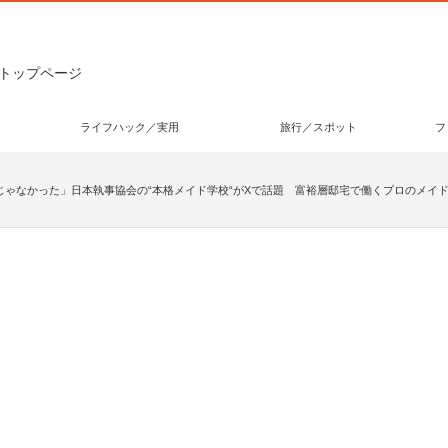
トップページ
ライフハック／実用
旅行／スポット
フ
じゃなかった」日本執事協会の“本格メイド学校“がXで話題 富裕層邸宅で働くプロのメイ