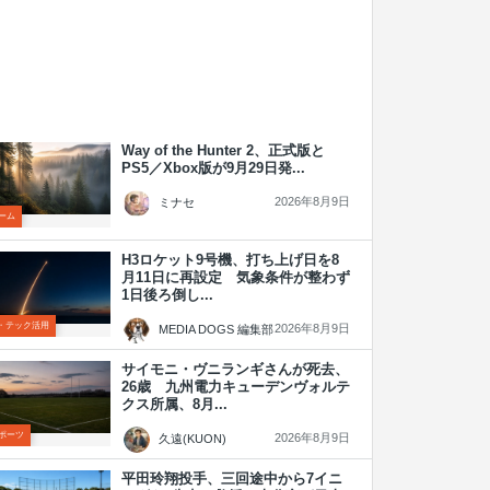
Way of the Hunter 2、正式版と
PS5／Xbox版が9月29日発...
2026年8月9日
ミナセ
ーム
H3ロケット9号機、打ち上げ日を8
月11日に再設定 気象条件が整わず
1日後ろ倒し...
T・テック活用
2026年8月9日
MEDIA DOGS 編集部
サイモニ・ヴニランギさんが死去、
26歳 九州電力キューデンヴォルテ
クス所属、8月...
ポーツ
2026年8月9日
久遠(KUON)
平田玲翔投手、三回途中から7イニ