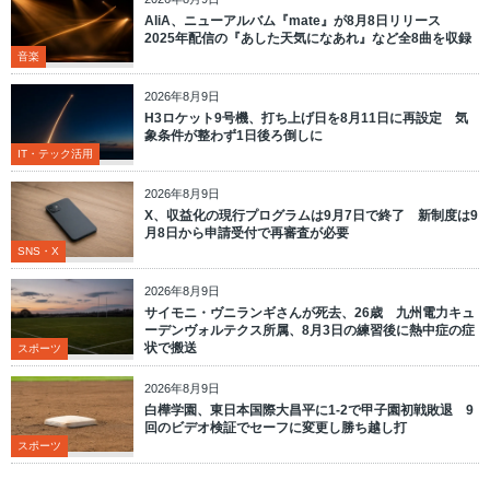
AliA、ニューアルバム『mate』が8月8日リリース
2025年配信の『あした天気になあれ』など全8曲を収録
音楽
2026年8月9日
H3ロケット9号機、打ち上げ日を8月11日に再設定 気
象条件が整わず1日後ろ倒しに
IT・テック活用
2026年8月9日
X、収益化の現行プログラムは9月7日で終了 新制度は9
月8日から申請受付で再審査が必要
SNS・X
2026年8月9日
サイモニ・ヴニランギさんが死去、26歳 九州電力キュ
ーデンヴォルテクス所属、8月3日の練習後に熱中症の症
状で搬送
スポーツ
2026年8月9日
白樺学園、東日本国際大昌平に1-2で甲子園初戦敗退 9
回のビデオ検証でセーフに変更し勝ち越し打
スポーツ