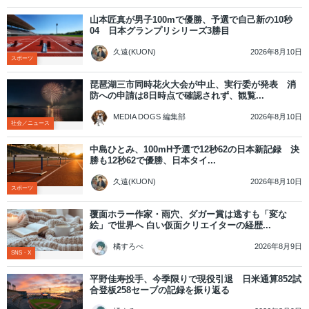
山本匠真が男子100mで優勝、予選で自己新の10秒
04 日本グランプリシリーズ3勝目
2026年8月10日
久遠(KUON)
スポーツ
琵琶湖三市同時花火大会が中止、実行委が発表 消
防への申請は8日時点で確認されず、観覧...
2026年8月10日
MEDIA DOGS 編集部
社会／ニュース
中島ひとみ、100mH予選で12秒62の日本新記録 決
勝も12秒62で優勝、日本タイ...
2026年8月10日
久遠(KUON)
スポーツ
覆面ホラー作家・雨穴、ダガー賞は逃すも「変な
絵」で世界へ 白い仮面クリエイターの経歴...
2026年8月9日
橘すろべ
SNS・X
平野佳寿投手、今季限りで現役引退 日米通算852試
合登板258セーブの記録を振り返る