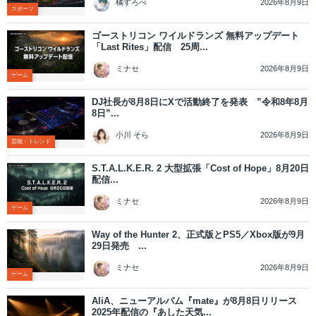
2026年8月9日
橘すろべ
スポーツ
ゴーストリコン ワイルドランズ 無料アップデート
「Last Rites」配信 25周...
2026年8月9日
ミナセ
ゲーム
DJ社長が8月8日にXで活動終了を発表 ”令和8年8月
8日”...
2026年8月9日
小川 そら
芸能・トレンド
S.T.A.L.K.E.R. 2 大型拡張「Cost of Hope」8月20日
配信...
2026年8月9日
ミナセ
ゲーム
Way of the Hunter 2、正式版とPS5／Xbox版が9月
29日発売 ...
2026年8月9日
ミナセ
ゲーム
AliA、ニューアルバム『mate』が8月8日リリース
2025年配信の『あした天気...