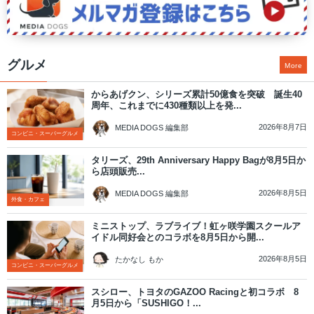
グルメ
More
からあげクン、シリーズ累計50億食を突破 誕生40
周年、これまでに430種類以上を発...
2026年8月7日
MEDIA DOGS 編集部
コンビニ・スーパーグルメ
タリーズ、29th Anniversary Happy Bagが8月5日か
ら店頭販売...
2026年8月5日
MEDIA DOGS 編集部
外食・カフェ
ミニストップ、ラブライブ！虹ヶ咲学園スクールア
イドル同好会とのコラボを8月5日から開...
2026年8月5日
たかなし もか
コンビニ・スーパーグルメ
スシロー、トヨタのGAZOO Racingと初コラボ 8
月5日から「SUSHIGO！...