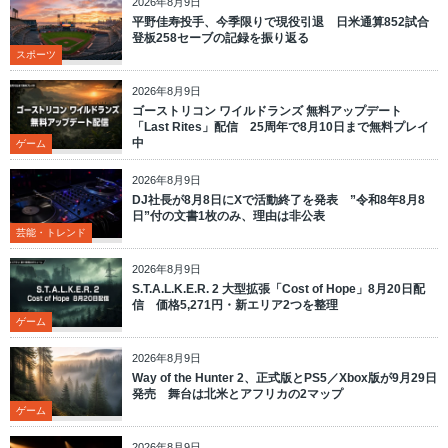
2026年8月9日
平野佳寿投手、今季限りで現役引退 日米通算852試合
登板258セーブの記録を振り返る
スポーツ
2026年8月9日
ゴーストリコン ワイルドランズ 無料アップデート
「Last Rites」配信 25周年で8月10日まで無料プレイ
中
ゲーム
2026年8月9日
DJ社長が8月8日にXで活動終了を発表 ”令和8年8月8
日”付の文書1枚のみ、理由は非公表
芸能・トレンド
2026年8月9日
S.T.A.L.K.E.R. 2 大型拡張「Cost of Hope」8月20日配
信 価格5,271円・新エリア2つを整理
ゲーム
2026年8月9日
Way of the Hunter 2、正式版とPS5／Xbox版が9月29日
発売 舞台は北米とアフリカの2マップ
ゲーム
2026年8月9日