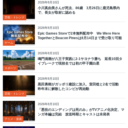
2026年8月10日
小川真由美さんが死去、86歳 3月26日に鹿児島県内
で、長女が取材に認める
芸能・トレンド
2026年8月10日
Epic Games Storeで2本無料配布中 We Were Here
TogetherとBeacon Pinesは8月14日まで受け取り可能
ゲーム
2026年8月10日
鳴門渦潮が八王子実践に2-1サヨナラ勝ち 延長10回タ
イブレークで現校名では初の甲子園白星
スポーツ
2026年8月10日
黒田勇樹がガッポリ建設に加入、室田稔と2名で活動
昨年末に解散したコンビが再始動
芸能・トレンド
2026年8月10日
「悪役のエンディングは死のみ」がTVアニメ化決定、マ
ンガ本編は完結 放送時期とキャストは未発表
アニメ・漫画