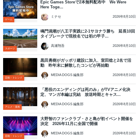
Epic Games Storeで2本無料配布中 We Were
Here Toge...
2026年8月10日
ミナセ
ゲーム
鳴門渦潮が八王子実践に2-1サヨナラ勝ち 延長10回
タイブレークで現校名では初の甲子...
2026年8月10日
高瀬翔吾
スポーツ
黒田勇樹がガッポリ建設に加入、室田稔と2名で活
動 昨年末に解散したコンビが再始動
2026年8月10日
MEDIA DOGS 編集部
芸能・トレンド
「悪役のエンディングは死のみ」がTVアニメ化決
定、マンガ本編は完結 放送時期とキャス...
2026年8月10日
MEDIA DOGS 編集部
アニメ・漫画
大野智のファンクラブ・さと島が初イベント開催を
決定 2026年11月に全国で開催
2026年8月10日
MEDIA DOGS 編集部
芸能・トレンド