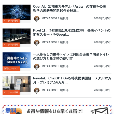
OpenAI、次期主力モデル「Astra」の存在を公表
数学の未解決問題10件を解決...
2026年8月5日
MEDIA DOGS 編集部
IT・テック活用
Pixel 11、予約開始は8月12日23時 発表イベントの
前夜スタートをGoogl...
2026年8月5日
MEDIA DOGS 編集部
IT・テック活用
一人暮らしの携帯トイレは何回分必要？簡易トイレ
の選び方と断水時の使い方
2026年8月3日
MEDIA DOGS 編集部
話題のアイテム
Revolut、ChatGPT Goを特典提供開始 メタル12カ
月・プレミアム6カ月...
2026年8月2日
MEDIA DOGS 編集部
IT・テック活用