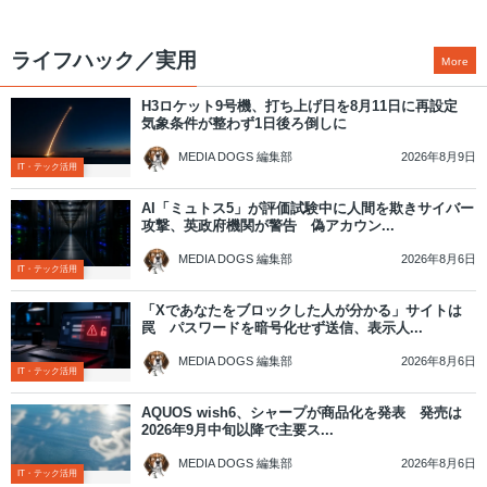
ライフハック／実用
More
H3ロケット9号機、打ち上げ日を8月11日に再設定
気象条件が整わず1日後ろ倒しに
2026年8月9日
MEDIA DOGS 編集部
IT・テック活用
AI「ミュトス5」が評価試験中に人間を欺きサイバー
攻撃、英政府機関が警告 偽アカウン...
2026年8月6日
MEDIA DOGS 編集部
IT・テック活用
「Xであなたをブロックした人が分かる」サイトは
罠 パスワードを暗号化せず送信、表示人...
2026年8月6日
MEDIA DOGS 編集部
IT・テック活用
AQUOS wish6、シャープが商品化を発表 発売は
2026年9月中旬以降で主要ス...
2026年8月6日
MEDIA DOGS 編集部
IT・テック活用