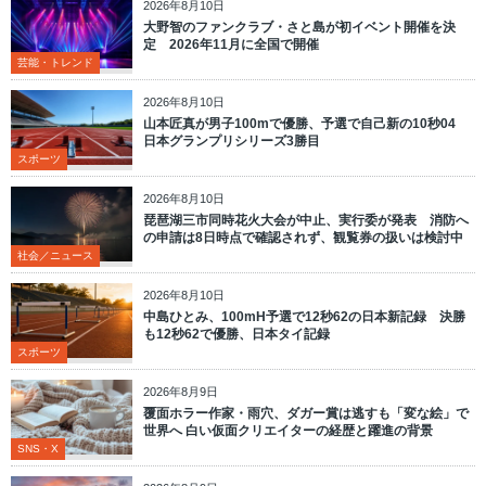
2026年8月10日
大野智のファンクラブ・さと島が初イベント開催を決
定 2026年11月に全国で開催
芸能・トレンド
2026年8月10日
山本匠真が男子100mで優勝、予選で自己新の10秒04
日本グランプリシリーズ3勝目
スポーツ
2026年8月10日
琵琶湖三市同時花火大会が中止、実行委が発表 消防へ
の申請は8日時点で確認されず、観覧券の扱いは検討中
社会／ニュース
2026年8月10日
中島ひとみ、100mH予選で12秒62の日本新記録 決勝
も12秒62で優勝、日本タイ記録
スポーツ
2026年8月9日
覆面ホラー作家・雨穴、ダガー賞は逃すも「変な絵」で
世界へ 白い仮面クリエイターの経歴と躍進の背景
SNS・X