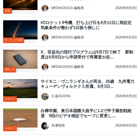
2026年8月9日
MEDIA DOGS 編集部
音楽
H3ロケット9号機、打ち上げ日を8月11日に再設定
気象条件が整わず1日後ろ倒しに
2026年8月9日
MEDIA DOGS 編集部
IT・テック活用
X、収益化の現行プログラムは9月7日で終了 新制
度は9月8日から申請受付で再審査が必...
2026年8月9日
MEDIA DOGS 編集部
SNS・X
サイモニ・ヴニランギさんが死去、26歳 九州電力
キューデンヴォルテクス所属、8月3日...
2026年8月9日
久遠(KUON)
スポーツ
白樺学園、東日本国際大昌平に1-2で甲子園初戦敗
退 9回のビデオ検証でセーフに変更し...
2026年8月9日
高瀬翔吾
スポーツ