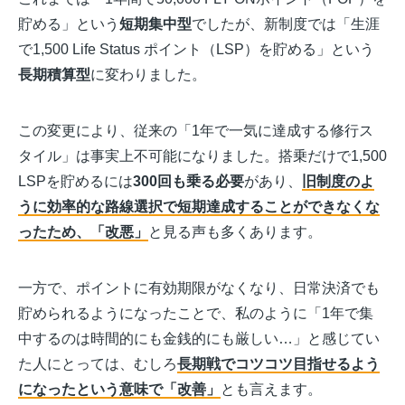
貯める」という
短期集中型
でしたが、新制度では「生涯
で1,500 Life Status ポイント（LSP）を貯める」という
長期積算型
に変わりました。
この変更により、従来の「1年で一気に達成する修行ス
タイル」は事実上不可能になりました。搭乗だけで1,500
LSPを貯めるには
300回も乗る必要
があり、
旧制度のよ
うに効率的な路線選択で短期達成することができなくな
ったため、「改悪」
と見る声も多くあります。
一方で、ポイントに有効期限がなくなり、日常決済でも
貯められるようになったことで、私のように「1年で集
中するのは時間的にも金銭的にも厳しい…」と感じてい
た人にとっては、むしろ
長期戦でコツコツ目指せるよう
になったという意味で「改善」
とも言えます。