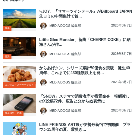
≒JOY、『サマーツインテール』がBillboard JAPAN
先ヨミの中間集計で首...
2026年8月7日
MEDIA DOGS 編集部
音楽
Little Glee Monster、新曲『CHERRY COKE』に結
海さんが作...
2026年8月7日
MEDIA DOGS 編集部
音楽
からあげクン、シリーズ累計50億食を突破 誕生40
周年、これまでに430種類以上を発...
2026年8月7日
MEDIA DOGS 編集部
コンビニ・スーパーグルメ
「SNOW」ステマで消費者庁が措置命令 報酬渡し
のX投稿72件、広告と分からぬ表示に
2026年8月7日
MEDIA DOGS 編集部
社会情勢・時事
LINE FRIENDS ART展が伊勢丹新宿で初開催 ブラ
ウン15周年の夏、震災き...