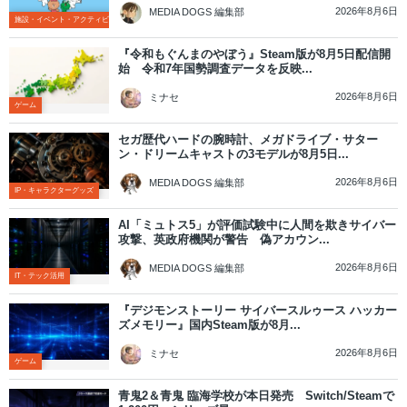
2026年8月6日
MEDIA DOGS 編集部
施設・イベント・アクティビティ
『令和もぐんまのやぼう』Steam版が8月5日配信開
始 令和7年国勢調査データを反映...
2026年8月6日
ミナセ
ゲーム
セガ歴代ハードの腕時計、メガドライブ・サター
ン・ドリームキャストの3モデルが8月5日...
2026年8月6日
MEDIA DOGS 編集部
IP・キャラクターグッズ
AI「ミュトス5」が評価試験中に人間を欺きサイバー
攻撃、英政府機関が警告 偽アカウン...
2026年8月6日
MEDIA DOGS 編集部
IT・テック活用
『デジモンストーリー サイバースルゥース ハッカー
ズメモリー』国内Steam版が8月...
2026年8月6日
ミナセ
ゲーム
青鬼2＆青鬼 臨海学校が本日発売 Switch/Steamで