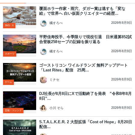
覆面ホラー作家・雨穴、ダガー賞は逃すも「変な
絵」で世界へ 白い仮面クリエイターの経歴...
2026年8月9日
橘すろべ
SNS・X
平野佳寿投手、今季限りで現役引退 日米通算852試
合登板258セーブの記録を振り返る
2026年8月9日
橘すろべ
スポーツ
ゴーストリコン ワイルドランズ 無料アップデート
「Last Rites」配信 25周...
2026年8月9日
ミナセ
ゲーム
DJ社長が8月8日にXで活動終了を発表 ”令和8年8月
8日”...
2026年8月9日
小川 そら
芸能・トレンド
S.T.A.L.K.E.R. 2 大型拡張「Cost of Hope」8月20日
配信...