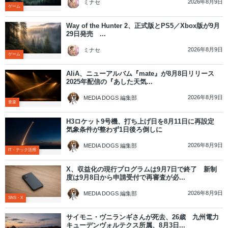
2026年8月9日
ミナセ
ゲーム
Way of the Hunter 2、正式版とPS5／Xbox版が9月
29日発売 ...
2026年8月9日
ミナセ
ゲーム
AliA、ニューアルバム『mate』が8月8日リリース
2025年配信の『あした天気...
2026年8月9日
MEDIA DOGS 編集部
音楽
H3ロケット9号機、打ち上げ日を8月11日に再設定
気象条件が整わず1日後ろ倒しに
2026年8月9日
MEDIA DOGS 編集部
IT・テック活用
X、収益化の現行プログラムは9月7日で終了 新制
度は9月8日から申請受付で再審査が必...
2026年8月9日
MEDIA DOGS 編集部
SNS・X
サイモニ・ヴニランギさんが死去、26歳 九州電力
キューデンヴォルテクス所属、8月3日...