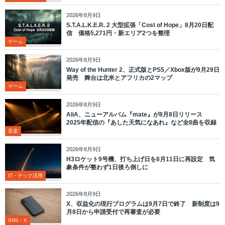
2026年8月9日
S.T.A.L.K.E.R. 2 大型拡張「Cost of Hope」8月20日配
信 価格5,271円・新エリア2つを整理
ゲーム
2026年8月9日
Way of the Hunter 2、正式版とPS5／Xbox版が9月29日
発売 舞台は北米とアフリカの2マップ
ゲーム
2026年8月9日
AliA、ニューアルバム『mate』が8月8日リリース
2025年配信の『あした天気になあれ』など全8曲を収録
音楽
2026年8月9日
H3ロケット9号機、打ち上げ日を8月11日に再設定 気
象条件が整わず1日後ろ倒しに
IT・テック活用
2026年8月9日
X、収益化の現行プログラムは9月7日で終了 新制度は9
月8日から申請受付で再審査が必要
SNS・X