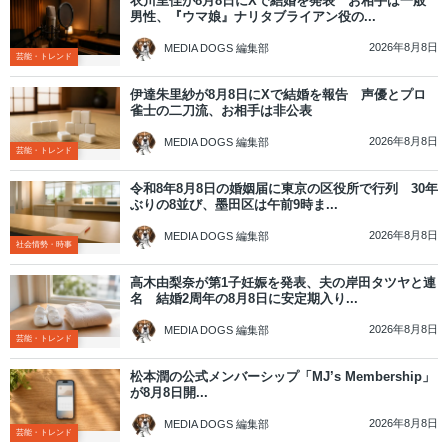
衣川里佳が8月8日にXで結婚を発表 お相手は一般
男性、『ウマ娘』ナリタブライアン役の...
2026年8月8日
MEDIA DOGS 編集部
芸能・トレンド
伊達朱里紗が8月8日にXで結婚を報告 声優とプロ
雀士の二刀流、お相手は非公表
2026年8月8日
MEDIA DOGS 編集部
芸能・トレンド
令和8年8月8日の婚姻届に東京の区役所で行列 30年
ぶりの8並び、墨田区は午前9時ま...
2026年8月8日
MEDIA DOGS 編集部
社会情勢・時事
高木由梨奈が第1子妊娠を発表、夫の岸田タツヤと連
名 結婚2周年の8月8日に安定期入り...
2026年8月8日
MEDIA DOGS 編集部
芸能・トレンド
松本潤の公式メンバーシップ「MJ’s Membership」
が8月8日開...
2026年8月8日
MEDIA DOGS 編集部
芸能・トレンド