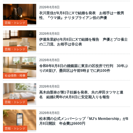
2026年8月8日
衣川里佳が8月8日にXで結婚を発表 お相手は一般男
性、『ウマ娘』ナリタブライアン役の声優
芸能・トレンド
2026年8月8日
伊達朱里紗が8月8日にXで結婚を報告 声優とプロ雀士
の二刀流、お相手は非公表
芸能・トレンド
2026年8月8日
令和8年8月8日の婚姻届に東京の区役所で行列 30年ぶ
りの8並び、墨田区は午前9時までに約100件
社会情勢・時事
2026年8月8日
高木由梨奈が第1子妊娠を発表、夫の岸田タツヤと連
名 結婚2周年の8月8日に安定期入りを報告
芸能・トレンド
2026年8月8日
松本潤の公式メンバーシップ「MJ’s Membership」が8
月8日開設 年会費は6600円
芸能・トレンド