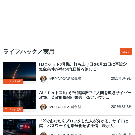
ライフハック／実用
More
H3ロケット9号機、打ち上げ日を8月11日に再設定
気象条件が整わず1日後ろ倒しに
2026年8月9日
MEDIA DOGS 編集部
IT・テック活用
AI「ミュトス5」が評価試験中に人間を欺きサイバー
攻撃、英政府機関が警告 偽アカウン...
2026年8月6日
MEDIA DOGS 編集部
IT・テック活用
「Xであなたをブロックした人が分かる」サイトは
罠 パスワードを暗号化せず送信、表示人...