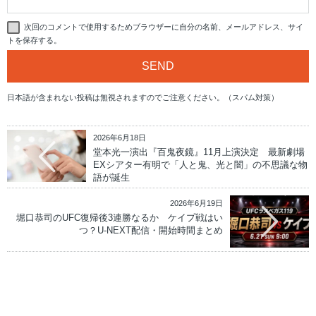
次回のコメントで使用するためブラウザーに自分の名前、メールアドレス、サイ
トを保存する。
日本語が含まれない投稿は無視されますのでご注意ください。（スパム対策）
2026年6月18日
堂本光一演出『百鬼夜鏡』11月上演決定 最新劇場
EXシアター有明で「人と鬼、光と闇」の不思議な物
語が誕生
2026年6月19日
堀口恭司のUFC復帰後3連勝なるか ケイプ戦はい
つ？U-NEXT配信・開始時間まとめ