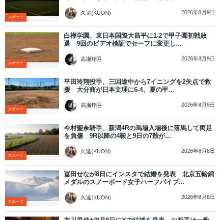
2026年8月9日
久遠(KUON)
スポーツ
白樺学園、東日本国際大昌平に1-2で甲子園初戦敗
退 9回のビデオ検証でセーフに変更し...
2026年8月9日
高瀬翔吾
スポーツ
平田玲翔投手、三回途中から7イニングを2失点で救
援 大分商が日本文理に6-4、夏の甲...
2026年8月9日
高瀬翔吾
スポーツ
今村聖奈騎手、新潟4Rの馬場入場後に落馬して両足
を負傷 9R以降の4鞍と9日の7鞍が...
2026年8月8日
久遠(KUON)
スポーツ
冨田せなが8日にインスタで結婚を発表 北京五輪銅
メダルのスノーボード女子ハーフパイプ...
2026年8月8日
久遠(KUON)
スポーツ