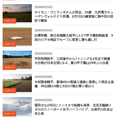
2026年8月9日
サイモニ・ヴニランギさんが死去、26歳 九州電力キュ
ーデンヴォルテクス所属、8月3日の練習後に熱中症の症
状で搬送
スポーツ
2026年8月9日
白樺学園、東日本国際大昌平に1-2で甲子園初戦敗退 9
回のビデオ検証でセーフに変更し勝ち越し打
スポーツ
2026年8月9日
平田玲翔投手、三回途中から7イニングを2失点で救援
大分商が日本文理に6-4、夏の甲子園は29年ぶり白星
スポーツ
2026年8月8日
今村聖奈騎手、新潟4Rの馬場入場後に落馬して両足を負
傷 9R以降の4鞍と9日の7鞍が乗り替わり
スポーツ
2026年8月8日
冨田せなが8日にインスタで結婚を発表 北京五輪銅メ
ダルのスノーボード女子ハーフパイプ、お相手の氏名は
非公表
スポーツ