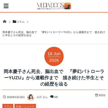
コラム
岡本慶子さん死去、脳出血で 『夢幻パトローラーYUZU』から連載作まで 描き続け
た半生とその経歴を辿る
18
Jun
2026
岡本慶子さん死去、脳出血で 『夢幻パトローラ
ーYUZU』から連載作まで 描き続けた半生とそ
の経歴を辿る
約5分
2026年6月18日
小川 そら
0件
コラム
社会／ニュース