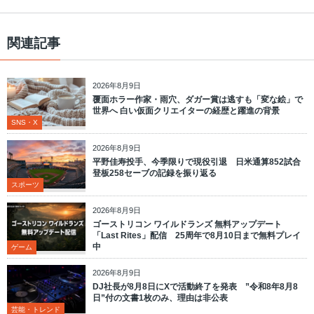
関連記事
2026年8月9日
覆面ホラー作家・雨穴、ダガー賞は逃すも「変な絵」で
世界へ 白い仮面クリエイターの経歴と躍進の背景
SNS・X
2026年8月9日
平野佳寿投手、今季限りで現役引退 日米通算852試合
登板258セーブの記録を振り返る
スポーツ
2026年8月9日
ゴーストリコン ワイルドランズ 無料アップデート
「Last Rites」配信 25周年で8月10日まで無料プレイ
中
ゲーム
2026年8月9日
DJ社長が8月8日にXで活動終了を発表 ”令和8年8月8
日”付の文書1枚のみ、理由は非公表
芸能・トレンド