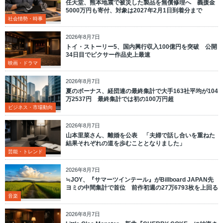
任天堂、熊本地震で被災した製品を無償修理へ 義援金
5000万円も寄付、対象は2027年2月1日到着分まで
社会情勢・時事
2026年8月7日
トイ・ストーリー5、国内興行収入100億円を突破 公開
34日目でピクサー作品史上最速
映画・ドラマ
2026年8月7日
夏のボーナス、経団連の最終集計で大手163社平均が104
万2537円 最終集計では初の100万円超
ビジネス・市場動向
2026年8月7日
山本里菜さん、離婚を公表 「夫婦で話し合いを重ねた
結果それぞれの道を歩むこととなりました」
芸能・トレンド
2026年8月7日
≒JOY、『サマーツインテール』がBillboard JAPAN先
ヨミの中間集計で首位 前作初週の27万6793枚を上回る
音楽
2026年8月7日