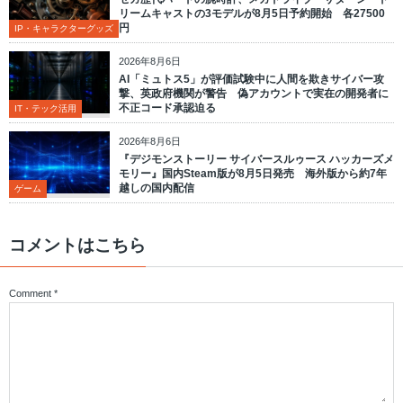
リームキャストの3モデルが8月5日予約開始 各27500
円
IP・キャラクターグッズ
2026年8月6日
AI「ミュトス5」が評価試験中に人間を欺きサイバー攻
撃、英政府機関が警告 偽アカウントで実在の開発者に
不正コード承認迫る
IT・テック活用
2026年8月6日
『デジモンストーリー サイバースルゥース ハッカーズメ
モリー』国内Steam版が8月5日発売 海外版から約7年
越しの国内配信
ゲーム
コメントはこちら
Comment
*