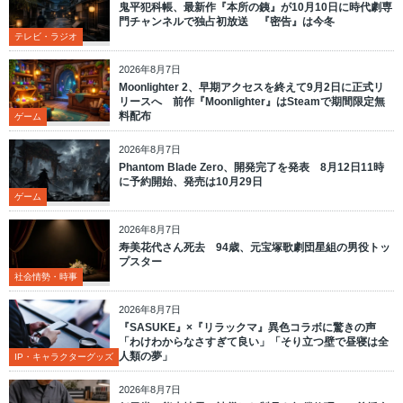
鬼平犯科帳、最新作『本所の銕』が10月10日に時代劇専
門チャンネルで独占初放送 『密告』は今冬
テレビ・ラジオ
2026年8月7日
Moonlighter 2、早期アクセスを終えて9月2日に正式リ
リースへ 前作『Moonlighter』はSteamで期間限定無
料配布
ゲーム
2026年8月7日
Phantom Blade Zero、開発完了を発表 8月12日11時
に予約開始、発売は10月29日
ゲーム
2026年8月7日
寿美花代さん死去 94歳、元宝塚歌劇団星組の男役トッ
プスター
社会情勢・時事
2026年8月7日
『SASUKE』×『リラックマ』異色コラボに驚きの声
「わけわからなさすぎて良い」「そり立つ壁で昼寝は全
人類の夢」
IP・キャラクターグッズ
2026年8月7日