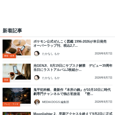
新着記事
ポケモン公式ぜんこく図鑑 1996-2026が本日発売
オーバーラップ刊、税込2,7...
2026年8月7日
たかなし もか
書籍・絵本
光GENJI、8月19日にサブスク解禁 デビュー39周年
当日にラストアルバム3枚組か...
2026年8月7日
たかなし もか
音楽
鬼平犯科帳、最新作『本所の銕』が10月10日に時代
劇専門チャンネルで独占初放送 『密...
2026年8月7日
MEDIA DOGS 編集部
テレビ・ラジオ
Moonlighter 2、早期アクセスを終えて9月2日に正式