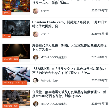
リリースへ 前作『Mo...
2026年8月7日
ミナセ
ゲーム
Phantom Blade Zero、開発完了を発表 8月12日11
時に予約開始、発...
2026年8月7日
ミナセ
ゲーム
寿美花代さん死去 94歳、元宝塚歌劇団星組の男役
トップスター
2026年8月7日
MEDIA DOGS 編集部
社会情勢・時事
『SASUKE』×『リラックマ』異色コラボに驚きの
声「わけわからなさすぎて良い」「そ...
2026年8月7日
たかなし もか
IP・キャラクターグッズ
任天堂、熊本地震で被災した製品を無償修理へ 義
援金5000万円も寄付、対象は2027...
2026年8月7日
MEDIA DOGS 編集部
社会情勢・時事