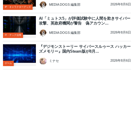
2026年8月6日
MEDIA DOGS 編集部
IP・キャラクターグッズ
AI「ミュトス5」が評価試験中に人間を欺きサイバー
攻撃、英政府機関が警告 偽アカウン...
2026年8月6日
MEDIA DOGS 編集部
IT・テック活用
『デジモンストーリー サイバースルゥース ハッカー
ズメモリー』国内Steam版が8月...
2026年8月6日
ミナセ
ゲーム