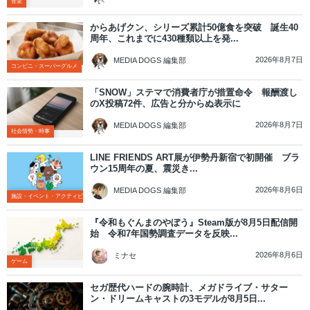
音楽
からあげクン、シリーズ累計50億食を突破 誕生40
周年、これまでに430種類以上を発...
2026年8月7日
MEDIA DOGS 編集部
コンビニ・スーパーグルメ
「SNOW」ステマで消費者庁が措置命令 報酬渡し
のX投稿72件、広告と分からぬ表示に
2026年8月7日
MEDIA DOGS 編集部
社会情勢・時事
LINE FRIENDS ART展が伊勢丹新宿で初開催 ブラ
ウン15周年の夏、震災き...
2026年8月6日
MEDIA DOGS 編集部
施設・イベント・アクティビティ
『令和もぐんまのやぼう』Steam版が8月5日配信開
始 令和7年国勢調査データを反映...
2026年8月6日
ミナセ
ゲーム
セガ歴代ハードの腕時計、メガドライブ・サター
ン・ドリームキャストの3モデルが8月5日...