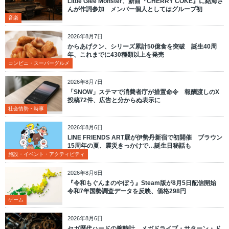
Little Glee Monster、新曲『CHERRY COKE』に結海さ
んが作詞参加 メンバー個人としてはグループ初
音楽
2026年8月7日
からあげクン、シリーズ累計50億食を突破 誕生40周
年、これまでに430種類以上を発売
コンビニ・スーパーグルメ
2026年8月7日
「SNOW」ステマで消費者庁が措置命令 報酬渡しのX
投稿72件、広告と分からぬ表示に
社会情勢・時事
2026年8月6日
LINE FRIENDS ART展が伊勢丹新宿で初開催 ブラウン
15周年の夏、震災きっかけで…誕生日秘話も
施設・イベント・アクティビティ
2026年8月6日
『令和もぐんまのやぼう』Steam版が8月5日配信開始
令和7年国勢調査データを反映、価格298円
ゲーム
2026年8月6日
セガ歴代ハードの腕時計、メガドライブ・サターン・ド