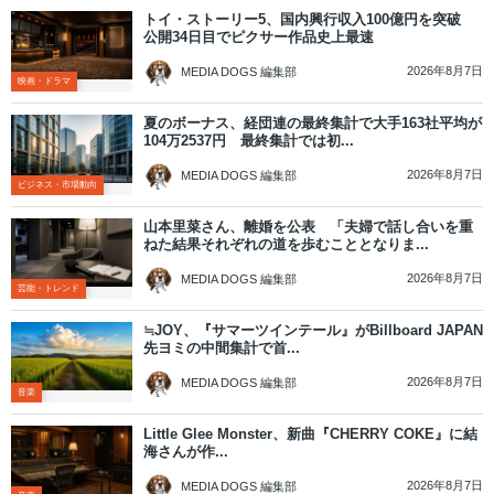
トイ・ストーリー5、国内興行収入100億円を突破
公開34日目でピクサー作品史上最速
2026年8月7日
MEDIA DOGS 編集部
映画・ドラマ
夏のボーナス、経団連の最終集計で大手163社平均が
104万2537円 最終集計では初...
2026年8月7日
MEDIA DOGS 編集部
ビジネス・市場動向
山本里菜さん、離婚を公表 「夫婦で話し合いを重
ねた結果それぞれの道を歩むこととなりま...
2026年8月7日
MEDIA DOGS 編集部
芸能・トレンド
≒JOY、『サマーツインテール』がBillboard JAPAN
先ヨミの中間集計で首...
2026年8月7日
MEDIA DOGS 編集部
音楽
Little Glee Monster、新曲『CHERRY COKE』に結
海さんが作...
2026年8月7日
MEDIA DOGS 編集部