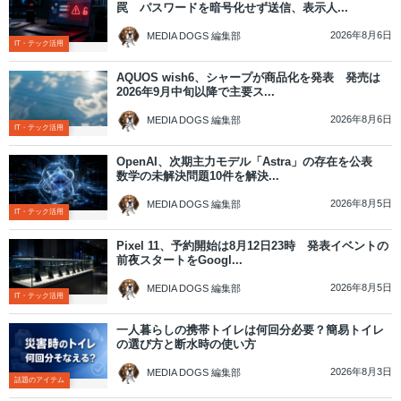
罠 パスワードを暗号化せず送信、表示人...
2026年8月6日
MEDIA DOGS 編集部
IT・テック活用
AQUOS wish6、シャープが商品化を発表 発売は
2026年9月中旬以降で主要ス...
2026年8月6日
MEDIA DOGS 編集部
IT・テック活用
OpenAI、次期主力モデル「Astra」の存在を公表
数学の未解決問題10件を解決...
2026年8月5日
MEDIA DOGS 編集部
IT・テック活用
Pixel 11、予約開始は8月12日23時 発表イベントの
前夜スタートをGoogl...
2026年8月5日
MEDIA DOGS 編集部
IT・テック活用
一人暮らしの携帯トイレは何回分必要？簡易トイレ
の選び方と断水時の使い方
2026年8月3日
MEDIA DOGS 編集部
話題のアイテム