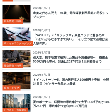
2026年8月7日
寿美花代さん死去 94歳、元宝塚歌劇団星組の男役トッ
プスター
社会情勢・時事
2026年8月7日
『SASUKE』×『リラックマ』異色コラボに驚きの声
「わけわからなさすぎて良い」「そり立つ壁で昼寝は全
人類の夢」
IP・キャラクターグッズ
2026年8月7日
任天堂、熊本地震で被災した製品を無償修理へ 義援金
5000万円も寄付、対象は2027年2月1日到着分まで
社会情勢・時事
2026年8月7日
トイ・ストーリー5、国内興行収入100億円を突破 公開
34日目でピクサー作品史上最速
映画・ドラマ
2026年8月7日
夏のボーナス、経団連の最終集計で大手163社平均が104
万2537円 最終集計では初の100万円超
ビジネス・市場動向