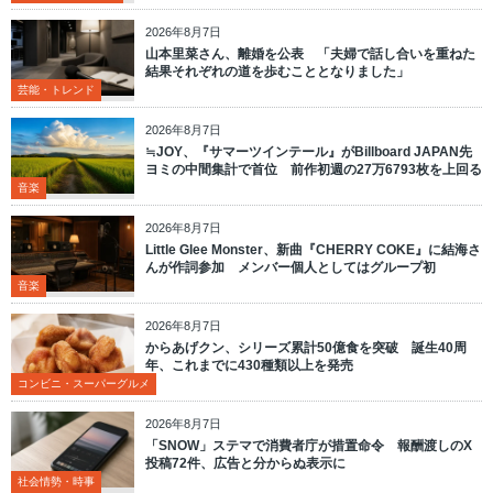
2026年8月7日
山本里菜さん、離婚を公表 「夫婦で話し合いを重ねた
結果それぞれの道を歩むこととなりました」
芸能・トレンド
2026年8月7日
≒JOY、『サマーツインテール』がBillboard JAPAN先
ヨミの中間集計で首位 前作初週の27万6793枚を上回る
音楽
2026年8月7日
Little Glee Monster、新曲『CHERRY COKE』に結海さ
んが作詞参加 メンバー個人としてはグループ初
音楽
2026年8月7日
からあげクン、シリーズ累計50億食を突破 誕生40周
年、これまでに430種類以上を発売
コンビニ・スーパーグルメ
2026年8月7日
「SNOW」ステマで消費者庁が措置命令 報酬渡しのX
投稿72件、広告と分からぬ表示に
社会情勢・時事