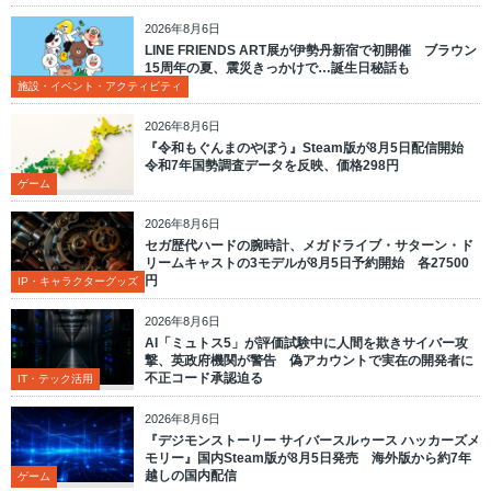
2026年8月6日
LINE FRIENDS ART展が伊勢丹新宿で初開催 ブラウン
15周年の夏、震災きっかけで…誕生日秘話も
施設・イベント・アクティビティ
2026年8月6日
『令和もぐんまのやぼう』Steam版が8月5日配信開始
令和7年国勢調査データを反映、価格298円
ゲーム
2026年8月6日
セガ歴代ハードの腕時計、メガドライブ・サターン・ド
リームキャストの3モデルが8月5日予約開始 各27500
円
IP・キャラクターグッズ
2026年8月6日
AI「ミュトス5」が評価試験中に人間を欺きサイバー攻
撃、英政府機関が警告 偽アカウントで実在の開発者に
不正コード承認迫る
IT・テック活用
2026年8月6日
『デジモンストーリー サイバースルゥース ハッカーズメ
モリー』国内Steam版が8月5日発売 海外版から約7年
越しの国内配信
ゲーム