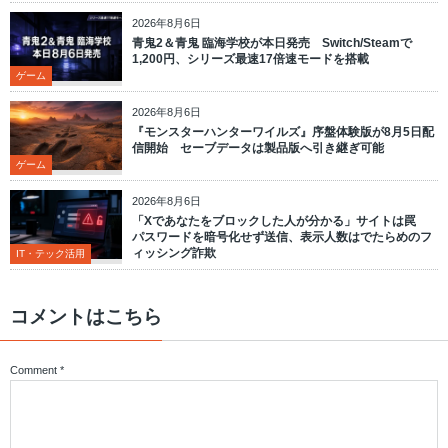
2026年8月6日
青鬼2＆青鬼 臨海学校が本日発売 Switch/Steamで
1,200円、シリーズ最速17倍速モードを搭載
ゲーム
2026年8月6日
『モンスターハンターワイルズ』序盤体験版が8月5日配
信開始 セーブデータは製品版へ引き継ぎ可能
ゲーム
2026年8月6日
「Xであなたをブロックした人が分かる」サイトは罠
パスワードを暗号化せず送信、表示人数はでたらめのフ
ィッシング詐欺
IT・テック活用
コメントはこちら
Comment
*