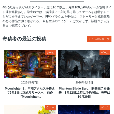
40代のおっさんWEBライター。歴は10年以上。月間100万PVのゲーム攻略サイ
ト運営経験あり。学生時代は、放課後に一刻も早く帰ってゲームを起動するこ
とだけを考えていたゲーマー。FFやドラクエを中心に、ストーリーと成長体験
のある作品に強く惹かれる。今も生活の中にゲームは欠かせず、話題作から定
番まで幅広くプレイ。
寄稿者の最近の投稿
ミナセの記事一覧
ゲーム
ゲーム
2026年8月7日
2026年8月7日
Moonlighter 2、早期アクセスを終え
Phantom Blade Zero、開発完了を発
て9月2日に正式リリースへ 前作
表 8月12日11時に予約開始、発売は
『Moonlighter...
10月29日
ゲーム
ゲーム