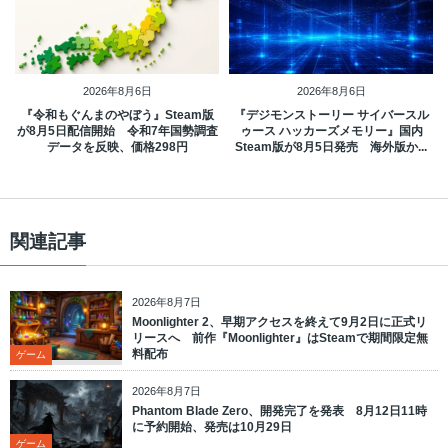
2026年8月6日
2026年8月6日
『令和もぐんまのやぼう』Steam版
『デジモンストーリー サイバースル
が8月5日配信開始 令和7年国勢調査
ゥース ハッカーズメモリー』国内
データを反映、価格298円
Steam版が8月5日発売 海外版か...
関連記事
2026年8月7日
Moonlighter 2、早期アクセスを終えて9月2日に正式リ
リースへ 前作『Moonlighter』はSteamで期間限定無
料配布
ゲーム
2026年8月7日
Phantom Blade Zero、開発完了を発表 8月12日11時
に予約開始、発売は10月29日
ゲーム