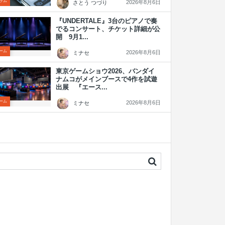
ラム
2026年8月6日
さとう つづり
『UNDERTALE』3台のピアノで奏
でるコンサート、チケット詳細が公
開 9月1...
ーム
2026年8月6日
ミナセ
東京ゲームショウ2026、バンダイ
ナムコがメインブースで4作を試遊
出展 『エース...
ーム
2026年8月6日
ミナセ