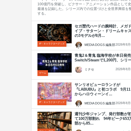
100億円を突破し、ピクサー・アニメーション作品として
最速を記録した。シリーズ内での位置づけと全世界興収を
する。
セガ歴代ハードの腕時計、メガ
イブ・サターン・ドリームキャ
の3モデルが8月...
IP・キャラクターグッズ
2026年8
MEDIA DOGS 編集部
青鬼2＆青鬼 臨海学校が本日
Switch/Steamで1,200円、シリー.
2026年8
ミナセ
ゲーム
サンリオピューロランドが
『LABUBU』と初コラボ 9月1
からハロウィーンイ...
IP・キャラクターグッズ
2026年8
MEDIA DOGS 編集部
週刊少年ジャンプ、発行部数が
て100万部割れ 94年ピーク653
部から85...