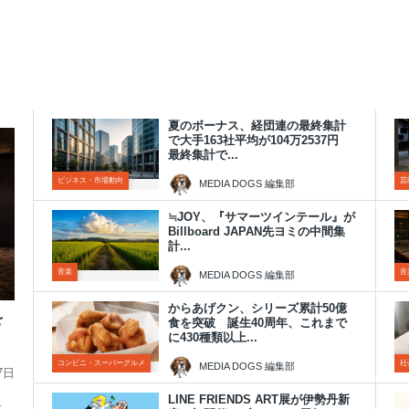
夏のボーナス、経団連の最終集計
で大手163社平均が104万2537円
最終集計で...
ビジネス・市場動向
芸
MEDIA DOGS 編集部
2026年8月7日
≒JOY、『サマーツインテール』が
Billboard JAPAN先ヨミの中間集
計...
音楽
音
MEDIA DOGS 編集部
2026年8月7日
からあげクン、シリーズ累計50億
を
食を突破 誕生40周年、これまで
に430種類以上...
コンビニ・スーパーグルメ
社
MEDIA DOGS 編集部
7日
2026年8月7日
LINE FRIENDS ART展が伊勢丹新
で