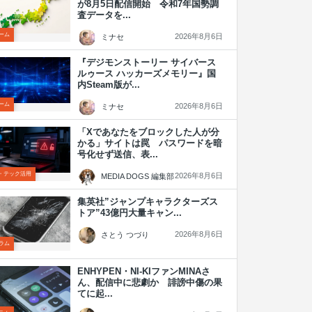
が8月5日配信開始 令和7年国勢調
査データを...
ーム
2026年8月6日
ミナセ
『デジモンストーリー サイバース
ルゥース ハッカーズメモリー』国
内Steam版が...
ーム
2026年8月6日
ミナセ
「Xであなたをブロックした人が分
かる」サイトは罠 パスワードを暗
号化せず送信、表...
T・テック活用
2026年8月6日
MEDIA DOGS 編集部
集英社”ジャンプキャラクターズス
トア”43億円大量キャン...
2026年8月6日
さとう つづり
ラム
ENHYPEN・NI-KIファンMINAさ
ん、配信中に悲劇か 誹謗中傷の果
てに起...