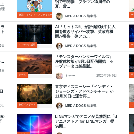
宿で初開催 ブラウン15周年の
史上
夏、震...
整理
施設・イベント・アクティビティ
ゲ
MEDIA DOGS 編集部
2026年8月6日
ドラ
AI「ミュトス5」が評価試験中に人
スト
間を欺きサイバー攻撃、英政府機
関が警告 偽アカ...
IT・テック活用
ゲ
月6日
MEDIA DOGS 編集部
2026年8月6日
発売
『モンスターハンターワイルズ』
..
序盤体験版が8月5日配信開始 セ
ーブデータは製品版...
月6日
ゲーム
I
2026年8月6日
ミナセ
東京ディズニーシー『インディ・
1日
ジョーンズ・アドベンチャー』が
11月30日に運営再...
旅行／スポット
コ
月6日
MEDIA DOGS 編集部
2026年8月6日
初め
LINEマンガでアニメが見放題に「d
万
アニメストア for LINEマンガ」提
供開...