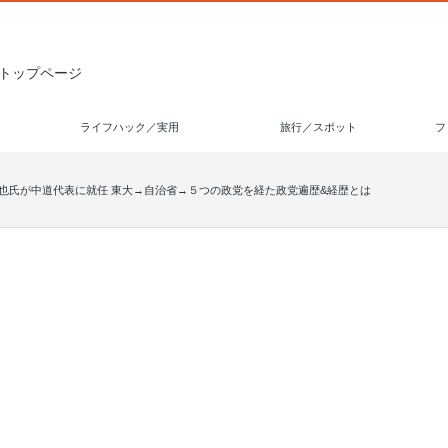
トップページ
ライフハック／実用
旅行／スポット
フ
也氏が中道代表に就任 東大→自治省→５つの政党を経た政党遍歴&経歴とは