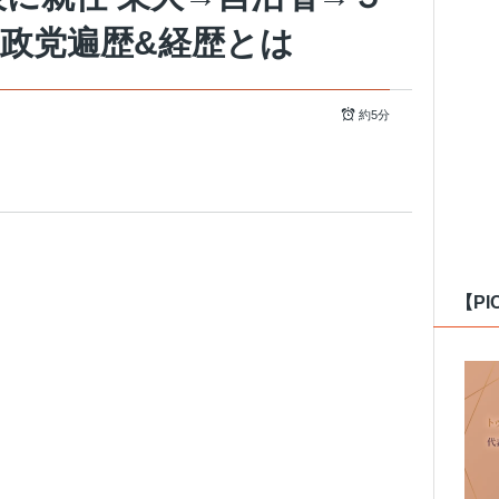
政党遍歴&経歴とは
約5分
【PI