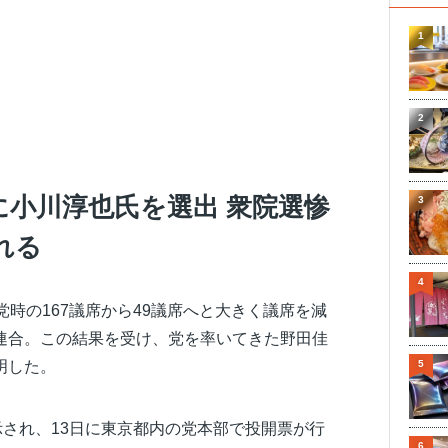
1
2
に小川淳也氏を選出 衆院選惨
3
れる
4
党時の167議席から49議席へと大きく議席を減
連合。この結果を受け、党を率いてきた野田佳
明した。
5
示され、13日に東京都内の党本部で投開票が行
6