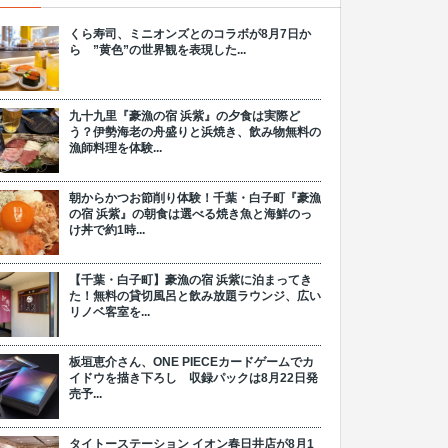
くら寿司、ミニオンズとのコラボが8月7日か
ら ”黄色”の世界観を表現した...
九十九里『豪漁の宿 浜紫』の夕食は実際ど
う？伊勢海老の舟盛りと浜焼き、飲み物無料の
漁師料理を体験...
朝からかつお節削り体験！千葉・白子町『豪漁
の宿 浜紫』の朝食は選べる焼き魚と海鮮のっ
け丼で約1時...
【千葉・白子町】豪漁の宿 浜紫に泊まってき
た！無料の貸切風呂と飲み放題ラウンジ、広い
リノベ客室を...
板垣恵介さん、ONE PIECEカードゲームでカ
イドウを描き下ろし 収録パックは8月22日発
売予...
タイトーステーション イオン春日井店が8月1