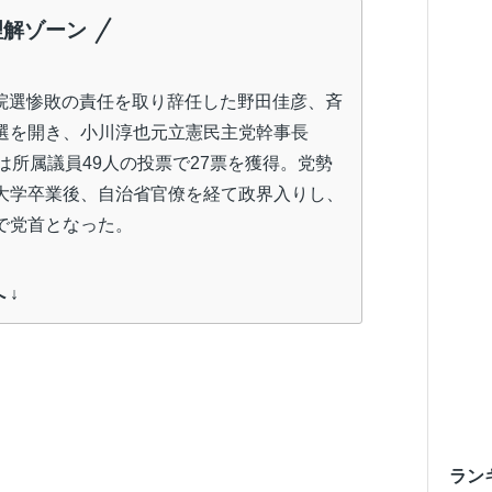
理解ゾーン
、衆院選惨敗の責任を取り辞任した野田佳彦、斉
選を開き、小川淳也元立憲民主党幹事長
は所属議員49人の投票で27票を獲得。党勢
大学卒業後、自治省官僚を経て政界入りし、
で党首となった。
 ↓
ラン