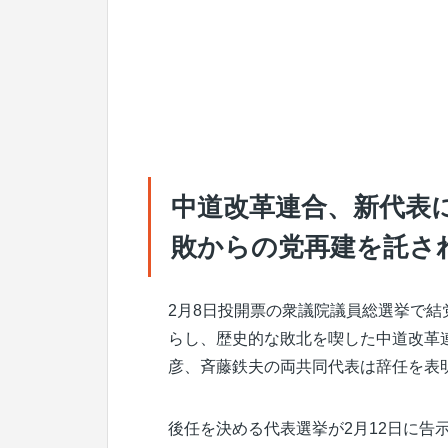
中道改革連合、新代表
敗からの党再建を託さ
2月8日投開票の衆議院議員総選挙で結
らし、歴史的な敗北を喫した中道改革
彦、斉藤鉄夫の両共同代表は辞任を表
後任を決める代表選挙が2月12日に告