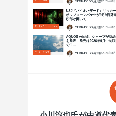
アニメ・漫画
2026年8
MEDIA DOGS 編集部
USJ『バイオハザード』リッカ
ポップコーンバケツが9月9日
頭部が開いて...
IP・キャラクターグッズ
2026年8
MEDIA DOGS 編集部
AQUOS wish6、シャープが商
を発表 発売は2026年9月中旬以
で主...
IT・テック活用
2026年8
MEDIA DOGS 編集部
小川淳也氏が中道代表