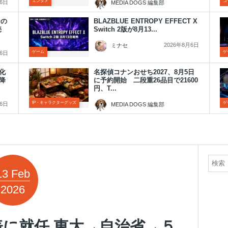
エンタメ
コ
月6日
MEDIA DOGS 編集部
2026年8月6日
ーの
BLAZBLUE ENTROPY EFFECT X
発売
Switch 2版が8月13...
2026年8月6日
ミナセ
ゲーム
ゲ
月6日
品化
名探偵コナンおせち2027、8月5日
降
に予約開始 二段重26品目で21600
円、T...
IP・キャラクターグッズ
ゲ
月6日
MEDIA DOGS 編集部
2026年8月6日
13
Feb
2026
に就任 東大→自治省→５