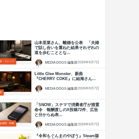
山本里菜さん、離婚を公表 「夫婦
で話し合いを重ねた結果それぞれの
道を歩むこととな...
能・トレンド
2026年8月7日
MEDIA DOGS 編集部
Little Glee Monster、新曲
『CHERRY COKE』に結海さん...
2026年8月7日
MEDIA DOGS 編集部
楽
「SNOW」ステマで消費者庁が措置
命令 報酬渡しのX投稿72件、広告
と分からぬ表...
会情勢・時事
2026年8月7日
MEDIA DOGS 編集部
『令和もぐんまのやぼう』Steam版