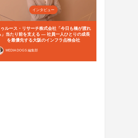
インタビュー
トゥルース・リサーチ株式会社「今日も橋が渡れ
る」当たり前を支える — 社員一人ひとりの成長
を最優先する大阪のインフラ点検会社
MEDIA DOGS 編集部