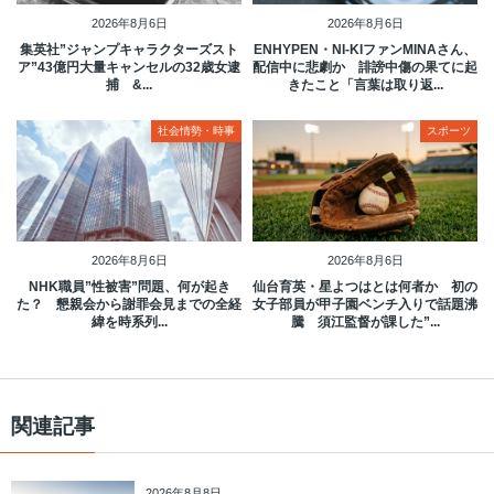
2026年8月6日
2026年8月6日
集英社”ジャンプキャラクターズスト
ENHYPEN・NI-KIファンMINAさん、
ア”43億円大量キャンセルの32歳女逮
配信中に悲劇か 誹謗中傷の果てに起
捕 &...
きたこと「言葉は取り返...
社会情勢・時事
スポーツ
2026年8月6日
2026年8月6日
NHK職員”性被害”問題、何が起き
仙台育英・星よつはとは何者か 初の
た？ 懇親会から謝罪会見までの全経
女子部員が甲子園ベンチ入りで話題沸
緯を時系列...
騰 須江監督が課した”...
関連記事
2026年8月8日