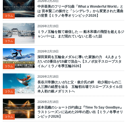
2026年2月20日
中井亜美のフリー(FS)曲「What a Wonderful World」と
は 宮本賢二の振付と「シンデレラ」から変更された選曲
の背景【ミラノ冬季オリンピック2026】
コラム
2026年2月19日
ミラノ五輪を観て確信した ― 船木和喜の飛型を超えるジ
ャンパーは、まだ現れていないと思った話
コラム
2026年2月19日
深田茉莉を五輪金メダルに導いた家族の力 4人きょう
だいの3番目が19歳で頂点へ【スノボ女子スロープスタ
イル／ミラノ冬季五輪2026】
コラム
2026年2月18日
長谷川帝勝(たいが)と父・俊介氏の絆 幼少期からの二
人三脚の経歴を辿る 五輪初出場でスロープスタイル日
本人初の銀メダリストへ
コラム
2026年2月18日
坂本花織のショート(SP)曲は『Time To Say Goodbye』
ラストシーズンに込めた20年の思い出【ミラノ冬季オリ
ンピック2026】
コラム