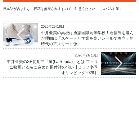
日本語が含まれない投稿は無視されますのでご注意ください。（スパム対策）
2026年2月18日
中井亜美の高校は勇志国際高等学校！通信制を選ん
だ理由は「スケートと学業を高いレベルで両立」新
時代のアスリート像
2026年2月18日
中井亜美のSP使用曲「道(La Strada)」とは フェリ
ーニ映画と衣装に込めた振付師の想い【ミラノ冬季
オリンピック2026】