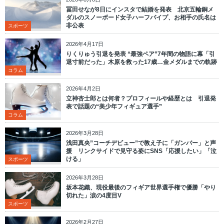
冨田せなが8日にインスタで結婚を発表 北京五輪銅メ
ダルのスノーボード女子ハーフパイプ、お相手の氏名は
非公表
スポーツ
2026年4月17日
りくりゅう引退を発表 “最強ペア”7年間の物語に幕「引
退寸前だった」木原を救った17歳…金メダルまでの軌跡
コラム
2026年4月2日
立神杏士郎とは何者？プロフィールや経歴とは 引退発
表で話題の“美少年フィギュア選手”
コラム
2026年3月28日
浅田真央”コーチデビュー”で教え子に「ガンバー」と声
援 リンクサイドで見守る姿にSNS「応援したい」「泣
ける」
スポーツ
2026年3月28日
坂本花織、現役最後のフィギア世界選手権で優勝「やり
切れた」涙の4度目V
スポーツ
2026年2月27日