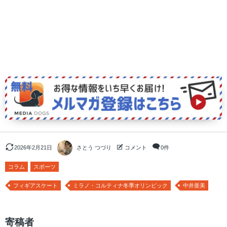
2026年2月21日
さとう つづり
コメント
0件
コラム
スポーツ
フィギアスケート
ミラノ・コルティナ冬季オリンピック
中井亜美
寄稿者