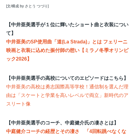
[文/構成 by さとう つづり]
【中井亜美選手が１位に輝いたショート曲と衣装につい
て】
中井亜美のSP使用曲「道(La Strada)」とは フェリーニ
映画と衣装に込めた振付師の想い【ミラノ冬季オリンピ
ック2026】
【中井亜美選手の高校についてのエピソードはこちら】
中井亜美の高校は勇志国際高等学校！通信制を選んだ理
由は「スケートと学業を高いレベルで両立」新時代のア
スリート像
【中井亜美選手のコーチ、中庭健介氏の凄さとは】
中庭健介コーチの経歴とその凄さ 「4回転跳べなくな