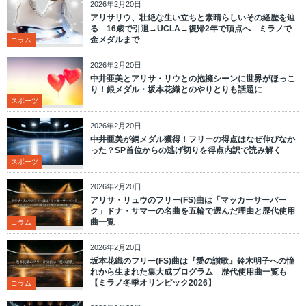
2026年2月20日
アリサリウ、壮絶な生い立ちと素晴らしいその経歴を辿
る 16歳で引退→UCLA→復帰2年で頂点へ ミラノで
金メダルまで
コラム
2026年2月20日
中井亜美とアリサ・リウとの抱擁シーンに世界がほっこ
り！銀メダル・坂本花織とのやりとりも話題に
スポーツ
2026年2月20日
中井亜美が銅メダル獲得！フリーの得点はなぜ伸びなか
った？SP首位からの逃げ切りを得点内訳で読み解く
スポーツ
2026年2月20日
アリサ・リュウのフリー(FS)曲は「マッカーサーパー
ク」ドナ・サマーの名曲を五輪で選んだ理由と歴代使用
曲一覧
コラム
2026年2月20日
坂本花織のフリー(FS)曲は『愛の讃歌』鈴木明子への憧
れから生まれた集大成プログラム 歴代使用曲一覧も
【ミラノ冬季オリンピック2026】
コラム