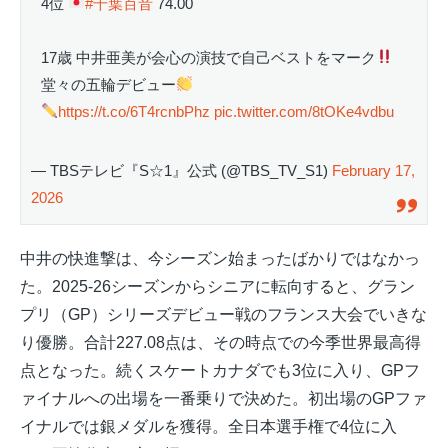
4位
#千葉百音
74.00
17歳 中井亜美が会心の演技で自己ベストをマーク
堂々の五輪デビュー
https://t.co/6T4rcnbPhz
pic.twitter.com/8tOKe4vdbu
— TBSテレビ『S☆1』公式 (@TBS_TV_S1)
February 17,
2026
中井の快進撃は、今シーズン始まったばかりではなかっ
た。2025-26シーズンからシニアに転向すると、グラン
プリ（GP）シリーズデビュー戦のフランス大会でいきな
り優勝
。合計227.08点は、その時点での今季世界最高得
点となった。続くスケートカナダでも3位に入り、GPフ
ァイナルへの出場を一番乗りで決めた。初出場のGPファ
イナルでは銀メダルを獲得
。全日本選手権で4位に入