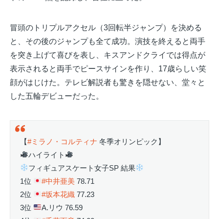
冒頭のトリプルアクセル（3回転半ジャンプ）を決める
と、その後のジャンプも全て成功。演技を終えると両手
を突き上げて喜びを表し、キスアンドクライでは得点が
表示されると両手でピースサインを作り、17歳らしい笑
顔がはじけた。テレビ解説者も驚きを隠せない、堂々と
した五輪デビューだった。
【
#ミラノ・コルティナ
冬季オリンピック】
ハイライト
フィギュアスケート女子SP 結果
1位
#中井亜美
78.71
2位
#坂本花織
77.23
3位
A.リウ 76.59