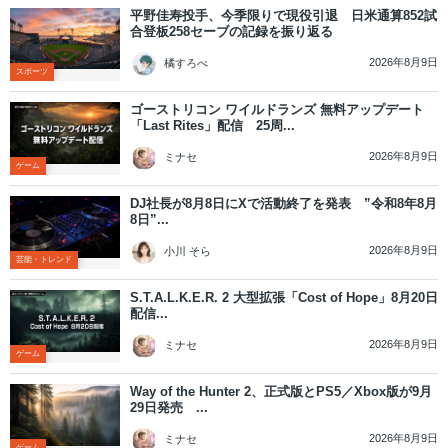
平野佳寿投手、今季限りで現役引退 日米通算852試
合登板258セーブの記録を振り返る
2026年8月9日
橘すろべ
スポーツ
ゴーストリコン ワイルドランズ 無料アップデート
「Last Rites」配信 25周...
2026年8月9日
ミナセ
ゲーム
DJ社長が8月8日にXで活動終了を発表 ”令和8年8月
8日”...
2026年8月9日
小川 そら
芸能・トレンド
S.T.A.L.K.E.R. 2 大型拡張「Cost of Hope」8月20日
配信...
2026年8月9日
ミナセ
ゲーム
Way of the Hunter 2、正式版とPS5／Xbox版が9月
29日発売 ...
2026年8月9日
ミナセ
ゲーム