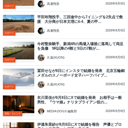
2026年8月9日
高瀬翔吾
スポーツ
平田玲翔投手、三回途中から7イニングを2失点で救
援 大分商が日本文理に6-4、夏の甲...
2026年8月9日
高瀬翔吾
スポーツ
今村聖奈騎手、新潟4Rの馬場入場後に落馬して両足
を負傷 9R以降の4鞍と9日の7鞍が...
2026年8月8日
久遠(KUON)
スポーツ
冨田せなが8日にインスタで結婚を発表 北京五輪銅
メダルのスノーボード女子ハーフパイプ...
2026年8月8日
久遠(KUON)
スポーツ
衣川里佳が8月8日にXで結婚を発表 お相手は一般
男性、『ウマ娘』ナリタブライアン役の...
2026年8月8日
MEDIA DOGS 編集部
芸能・トレンド
伊達朱里紗が8月8日にXで結婚を報告 声優とプロ