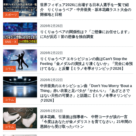
世界フィギュア2026に出場する日本人選手を一覧で紹
介 りくりゅうペア・中井亜美・坂本花織ラスト大会の
開催地と日程
スポーツ
2026年2月26日
りくりゅうペアの関係性は？「ご想像にお任せします」
にXが反応！皆の想像を独自調査
SNS・X
2026年2月22日
りくりゅうペア エキシビジョンの曲はCan’t Stop the
Feeling「金メダルの演技より凄くないか」「完全に命預
けてるな」と反響【ミラノ冬季オリンピック2026】
コラム
2026年2月22日
中井亜美のエキシビション曲「Don’t You Worry ‘Bout a
Thing」赤い衣装と足バタが「かわいい」「あざとさで
はない天性の可愛さ」と話題に【ミラノ冬季オリンピッ
コラム
ク2026】
2026年2月21日
坂本花織、引退後は指導者へ 中野コーチが涙の一言
「今度はあなたが金メダリストを育てなさい」21年間の
恩師から受け取ったバトン
コラム