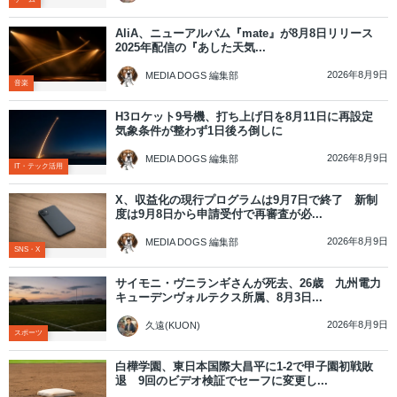
AliA、ニューアルバム『mate』が8月8日リリース
2025年配信の『あした天気...
2026年8月9日
MEDIA DOGS 編集部
音楽
H3ロケット9号機、打ち上げ日を8月11日に再設定
気象条件が整わず1日後ろ倒しに
2026年8月9日
MEDIA DOGS 編集部
IT・テック活用
X、収益化の現行プログラムは9月7日で終了 新制
度は9月8日から申請受付で再審査が必...
2026年8月9日
MEDIA DOGS 編集部
SNS・X
サイモニ・ヴニランギさんが死去、26歳 九州電力
キューデンヴォルテクス所属、8月3日...
2026年8月9日
久遠(KUON)
スポーツ
白樺学園、東日本国際大昌平に1-2で甲子園初戦敗
退 9回のビデオ検証でセーフに変更し...