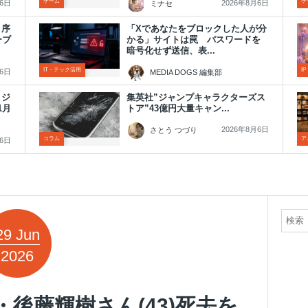
ゲーム
ゲ
月6日
2026年8月6日
ミナセ
』序
「Xであなたをブロックした人が分
ーブ
かる」サイトは罠 パスワードを
暗号化せず送信、表...
IT・テック活用
I
月6日
MEDIA DOGS 編集部
2026年8月6日
・ジ
集英社”ジャンプキャラクターズス
1月
トア”43億円大量キャン...
2026年8月6日
さとう つづり
コラム
ア
月6日
29
Jun
2026
r・後藤輝樹さん(43)死去を