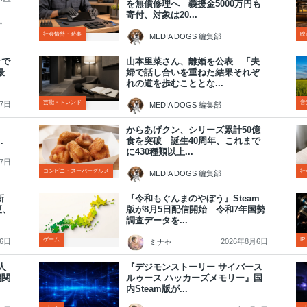
を無償修理へ 義援金5000万円も
。
寄付、対象は20...
録。
社会情勢・時事
映
MEDIA DOGS 編集部
2026年8月7日
計で
山本里菜さん、離婚を公表 「夫
最
婦で話し合いを重ねた結果それぞ
れの道を歩むこととな...
芸能・トレンド
音
月7日
MEDIA DOGS 編集部
2026年8月7日
からあげクン、シリーズ累計50億
.
食を突破 誕生40周年、これまで
に430種類以上...
月7日
コンビニ・スーパーグルメ
社
MEDIA DOGS 編集部
2026年8月7日
新
『令和もぐんまのやぼう』Steam
夏、
版が8月5日配信開始 令和7年国勢
調査データを...
ゲーム
I
月6日
2026年8月6日
ミナセ
人
『デジモンストーリー サイバース
機関
ルゥース ハッカーズメモリー』国
内Steam版が...