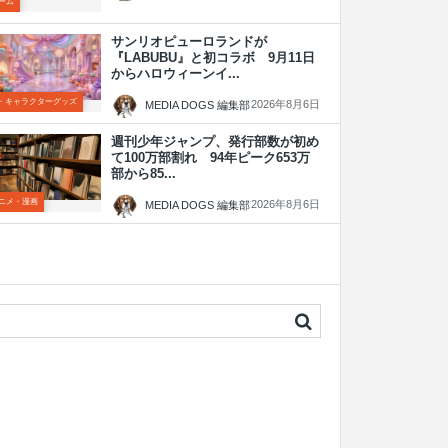
ーム
サンリオピューロランドが
『LABUBU』と初コラボ 9月11日
からハロウィーンイ...
P・キャラクターグッズ
2026年8月6日
MEDIA DOGS 編集部
週刊少年ジャンプ、発行部数が初め
て100万部割れ 94年ピーク653万
部から85...
ニメ・漫画
2026年8月6日
MEDIA DOGS 編集部