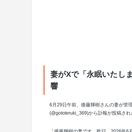
妻がXで「永眠いたし
響
6月29日午前、後藤輝樹さんの妻が管
(@gototeruki_369)から訃報が投稿さ
「後藤輝樹の妻です。昨日、2026年