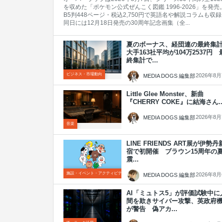
を収めた「ポケモン公式ぜんこく図鑑 1996-2026」を発売
B5判448ページ・税込2,750円で英語名や解説コラムも収
同日には12月18日発売の30周年記念画集（全...
夏のボーナス、経団連の最終集
大手163社平均が104万2537円 
終集計で...
ビジネス・市場動向
2026年8
MEDIA DOGS 編集部
Little Glee Monster、新曲
『CHERRY COKE』に結海さん..
2026年8
MEDIA DOGS 編集部
音楽
LINE FRIENDS ART展が伊勢丹
宿で初開催 ブラウン15周年の
震...
施設・イベント・アクティビティ
2026年8
MEDIA DOGS 編集部
AI「ミュトス5」が評価試験中に
間を欺きサイバー攻撃、英政府
が警告 偽アカ...