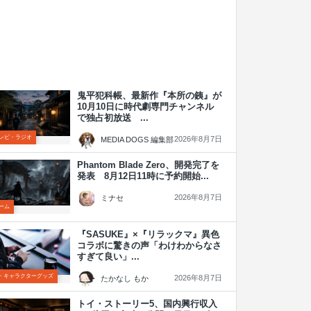
鬼平犯科帳、最新作『本所の銕』が
10月10日に時代劇専門チャンネル
で独占初放送 ...
レビ・ラジオ
2026年8月7日
MEDIA DOGS 編集部
Phantom Blade Zero、開発完了を
発表 8月12日11時に予約開始...
2026年8月7日
ミナセ
ーム
『SASUKE』×『リラックマ』異色
コラボに驚きの声「わけわからなさ
すぎて良い」...
P・キャラクターグッズ
2026年8月7日
たかなし もか
トイ・ストーリー5、国内興行収入