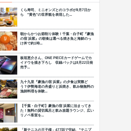
くら寿司、ミニオンズとのコラボが8月7日か
ら ”黄色”の世界観を表現した...
朝からかつお節削り体験！千葉・白子町『豪漁
の宿 浜紫』の朝食は選べる焼き魚と海鮮のっ
け丼で約1時...
板垣恵介さん、ONE PIECEカードゲームでカ
イドウを描き下ろし 収録パックは8月22日発
売予...
九十九里『豪漁の宿 浜紫』の夕食は実際ど
う？伊勢海老の舟盛りと浜焼き、飲み物無料の
漁師料理を体験...
【千葉・白子町】豪漁の宿 浜紫に泊まってき
た！無料の貸切風呂と飲み放題ラウンジ、広い
リノベ客室を...
「新テニスの王子様」477話で完結、”テニプ