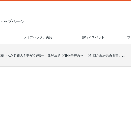
トップページ
ライフハック／実用
旅行／スポット
フ
藤輝樹さん(43)死去を妻がXで報告 政見放送でNHK音声カットで注目された元自衛官、...