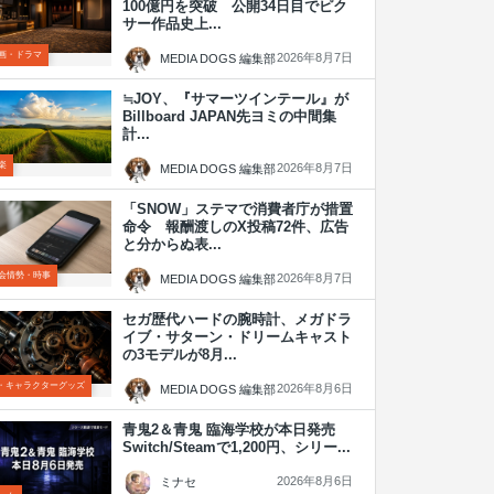
100億円を突破 公開34日目でピク
サー作品史上...
画・ドラマ
2026年8月7日
MEDIA DOGS 編集部
≒JOY、『サマーツインテール』が
Billboard JAPAN先ヨミの中間集
計...
楽
2026年8月7日
MEDIA DOGS 編集部
「SNOW」ステマで消費者庁が措置
命令 報酬渡しのX投稿72件、広告
と分からぬ表...
会情勢・時事
2026年8月7日
MEDIA DOGS 編集部
セガ歴代ハードの腕時計、メガドラ
イブ・サターン・ドリームキャスト
の3モデルが8月...
P・キャラクターグッズ
2026年8月6日
MEDIA DOGS 編集部
青鬼2＆青鬼 臨海学校が本日発売
Switch/Steamで1,200円、シリー...
2026年8月6日
ミナセ