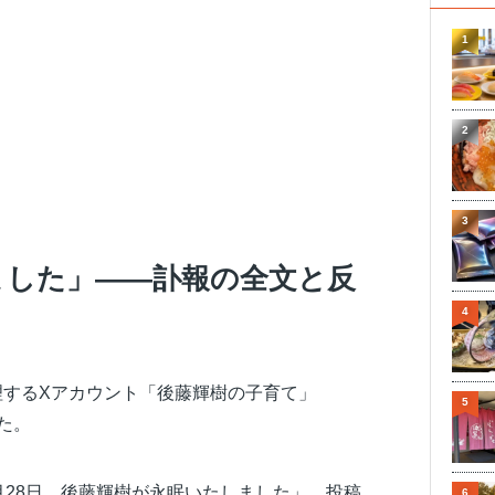
1
2
3
ました」――訃報の全文と反
4
理するXアカウント「後藤輝樹の子育て」
5
れた。
6月28日、後藤輝樹が永眠いたしました」。投稿
6