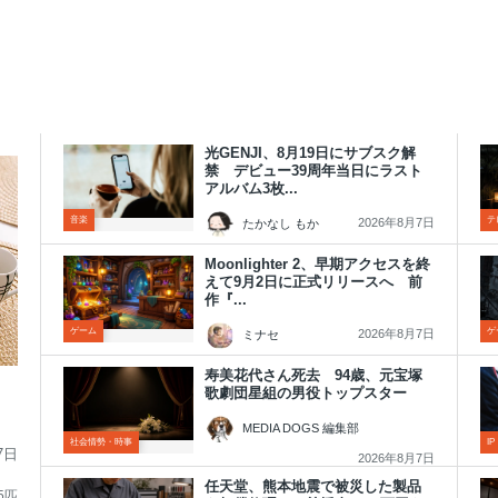
光GENJI、8月19日にサブスク解
禁 デビュー39周年当日にラスト
アルバム3枚...
音楽
テ
2026年8月7日
たかなし もか
Moonlighter 2、早期アクセスを終
えて9月2日に正式リリースへ 前
作『...
ゲーム
ゲ
2026年8月7日
ミナセ
寿美花代さん死去 94歳、元宝塚
日
歌劇団星組の男役トップスター
MEDIA DOGS 編集部
社会情勢・時事
I
7日
2026年8月7日
任天堂、熊本地震で被災した製品
5匹