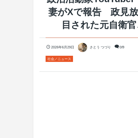
妻がXで報告 政見放
目された元自衛官
2026年6月29日
さとう つづり
0件
社会／ニュース