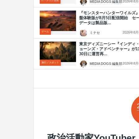
IT・テック活用
2026年8
MEDIA DOGS 編集部
『モンスターハンターワイルズ
盤体験版が8月5日配信開始 セ
データは製品版...
ゲーム
2026年8
ミナセ
東京ディズニーシー『インディ
ョーンズ・アドベンチャー』が1
30日に運営再...
旅行／スポット
2026年8
MEDIA DOGS 編集部
政治活動家YouTube