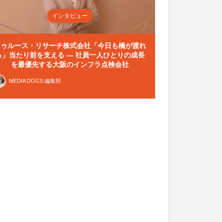
インタビュー
トゥルース・リサーチ株式会社「今日も橋が渡れ
る」当たり前を支える — 社員一人ひとりの成長
を最優先する大阪のインフラ点検会社
MEDIA DOGS 編集部