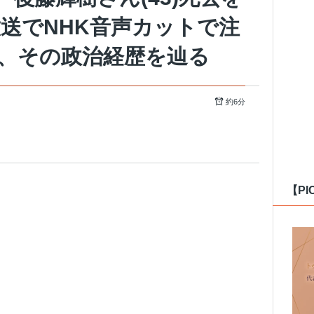
送でNHK音声カットで注
、その政治経歴を辿る
約6分
【PI