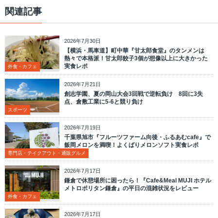
関連記事
2026年7月30日
【横浜・馬車道】町中華『甘太郎食堂』のタンメンは
熱々で本格派！甘太郎餃子3個が想像以上に大きかった
実食レポ
外食・カフェ
2026年7月21日
創志学園、夏の岡山大会3回戦で逆転負け 8回に3失
点、倉敷工業に5-6と競り負け
スポーツ
2026年7月19日
千葉県旭市『フルーツファーム向後・ふるあむcafe』で
飯岡メロンを満喫！よくばりメロンソフト実食レポ
専門店・テイクアウト・通販グルメ
2026年7月17日
鎌倉で休憩場所に困ったら！『Cafe&Meal MUJI ホテル
メトロポリタン鎌倉』の平日の混雑状況をレビュー
外食・カフェ
2026年7月17日