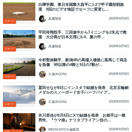
白樺学園、東日本国際大昌平に1-2で甲子園初戦敗
退 9回のビデオ検証でセーフに変更し...
2026年8月9日
高瀬翔吾
スポーツ
平田玲翔投手、三回途中から7イニングを2失点で救
援 大分商が日本文理に6-4、夏の甲...
2026年8月9日
高瀬翔吾
スポーツ
今村聖奈騎手、新潟4Rの馬場入場後に落馬して両足
を負傷 9R以降の4鞍と9日の7鞍が...
2026年8月8日
久遠(KUON)
スポーツ
冨田せなが8日にインスタで結婚を発表 北京五輪銅
メダルのスノーボード女子ハーフパイプ...
2026年8月8日
久遠(KUON)
スポーツ
衣川里佳が8月8日にXで結婚を発表 お相手は一般
男性、『ウマ娘』ナリタブライアン役の...
2026年8月8日
MEDIA DOGS 編集部
芸能・トレンド