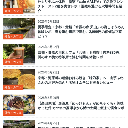
外カリ中ふわ体験 新宿『cafe AALIYA』で名物フレン
チトースト2種を実食レポ！混雑を避ける穴場時間も紹
介
外食・カフェ
2026年6月22日
夏季限定！京都・貴船「水源の森 天山」の流しそうめん
体験レポ 滝を望む川床で涼む、2,000円の価値は正直
どう？
外食・カフェ
2026年6月22日
京都・貴船の川床カフェ「兵衛」を満喫！席料880円、
川のすぐ横の特等席で涼む時間を体験レポ
外食・カフェ
2026年6月21日
京都・河原町の老舗お好み焼き「味乃家」へ！山芋ふわ
ふわのお好み焼きと名物オムそばを実食レビュー
外食・カフェ
2026年5月29日
【高田馬場】居酒屋「めっけもん」がめちゃくちゃ美味
かった件 カツオの藁叩きから鰆の土鍋ご飯まで実食レポ
外食・カフェ
2026年4月25日