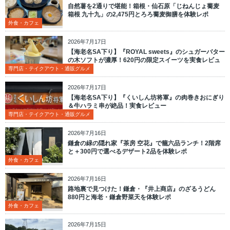
自然薯を2通りで堪能！箱根・仙石原「じねんじょ蕎麦
箱根 九十九」の2,475円とろろ蕎麦御膳を体験レポ
外食・カフェ
2026年7月17日
【海老名SA下り】『ROYAL sweets』のシュガーバター
の木ソフトが濃厚！620円の限定スイーツを実食レビュ
ー
専門店・テイクアウト・通販グルメ
2026年7月17日
【海老名SA下り】『くいしん坊将軍』の肉巻きおにぎり
＆牛ハラミ串が絶品！実食レビュー
専門店・テイクアウト・通販グルメ
2026年7月16日
鎌倉の緑の隠れ家『茶房 空花』で籠六品ランチ！2階席
と＋300円で選べるデザート2品を体験レポ
外食・カフェ
2026年7月16日
路地裏で見つけた！鎌倉・『井上商店』のざるうどん
880円と海老・鎌倉野菜天を体験レポ
外食・カフェ
2026年7月15日