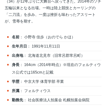
（34）が12年ぶりに大舞台へ戻ってきた。2014年のソチ
五輪以来となる出場。一時は陸上競技とカーリングの
「二刀流」を歩み、一度は挫折も味わったアスリート
が、雪辱を期す。
名前
： 小野寺 佳歩（おのでら かほ）
生年月日
： 1991年11月11日
出身地
： 北海道北見市（旧常呂郡常呂町）
身長
： 164cm（2014年時点）※現在のフォルティウ
ス公式では165cmと記載
学歴
： 中京大学 体育学部 卒業
所属
： フォルティウス
勤務先
： 社会医療法人拍葉会 札幌拍葉会病院