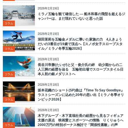
2026年2月19日
ミラノ五輪を観て確信した ― 船木和喜の飛型を超えるジ
ャンパーは、まだ現れていないと思った話
コラム
2026年2月19日
深田茉莉を五輪金メダルに導いた家族の力 4人きょう
だいの3番目が19歳で頂点へ【スノボ女子スロープスタ
イル／ミラノ冬季五輪2026】
コラム
2026年2月18日
長谷川帝勝(たいが)と父・俊介氏の絆 幼少期からの二
人三脚の経歴を辿る 五輪初出場でスロープスタイル日
本人初の銀メダリストへ
コラム
2026年2月18日
坂本花織のショート(SP)曲は『Time To Say Goodbye』
ラストシーズンに込めた20年の思い出【ミラノ冬季オリ
ンピック2026】
コラム
2026年2月18日
木下グループ・木下直哉社長の経歴から見るフィギュア
支援の原点 映画愛とスポーツへの情熱 りくりゅうへ
2000万円の特別ボーナス検討で「関係性素敵」の声
コラム