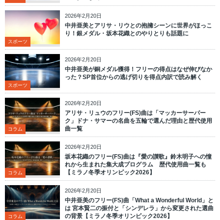
2026年2月20日
中井亜美とアリサ・リウとの抱擁シーンに世界がほっこ
り！銀メダル・坂本花織とのやりとりも話題に
スポーツ
2026年2月20日
中井亜美が銅メダル獲得！フリーの得点はなぜ伸びなか
った？SP首位からの逃げ切りを得点内訳で読み解く
スポーツ
2026年2月20日
アリサ・リュウのフリー(FS)曲は「マッカーサーパー
ク」ドナ・サマーの名曲を五輪で選んだ理由と歴代使用
曲一覧
コラム
2026年2月20日
坂本花織のフリー(FS)曲は『愛の讃歌』鈴木明子への憧
れから生まれた集大成プログラム 歴代使用曲一覧も
【ミラノ冬季オリンピック2026】
コラム
2026年2月20日
中井亜美のフリー(FS)曲「What a Wonderful World」と
は 宮本賢二の振付と「シンデレラ」から変更された選曲
の背景【ミラノ冬季オリンピック2026】
コラム