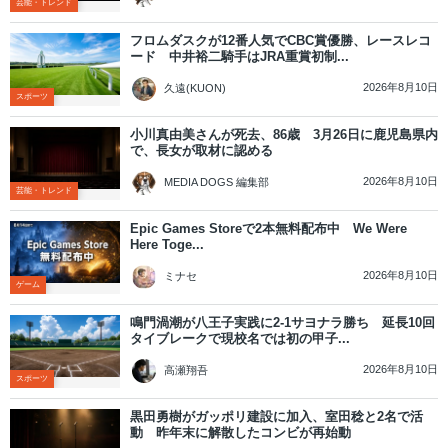
芸能・トレンド
フロムダスクが12番人気でCBC賞優勝、レースレコ
ード 中井裕二騎手はJRA重賞初制...
2026年8月10日
久遠(KUON)
スポーツ
小川真由美さんが死去、86歳 3月26日に鹿児島県内
で、長女が取材に認める
2026年8月10日
MEDIA DOGS 編集部
芸能・トレンド
Epic Games Storeで2本無料配布中 We Were
Here Toge...
2026年8月10日
ミナセ
ゲーム
鳴門渦潮が八王子実践に2-1サヨナラ勝ち 延長10回
タイブレークで現校名では初の甲子...
2026年8月10日
高瀬翔吾
スポーツ
黒田勇樹がガッポリ建設に加入、室田稔と2名で活
動 昨年末に解散したコンビが再始動