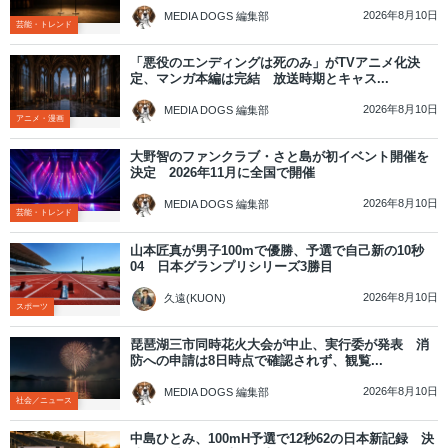
2026年8月10日
MEDIA DOGS 編集部
芸能・トレンド
「悪役のエンディングは死のみ」がTVアニメ化決
定、マンガ本編は完結 放送時期とキャス...
2026年8月10日
MEDIA DOGS 編集部
アニメ・漫画
大野智のファンクラブ・さと島が初イベント開催を
決定 2026年11月に全国で開催
2026年8月10日
MEDIA DOGS 編集部
芸能・トレンド
山本匠真が男子100mで優勝、予選で自己新の10秒
04 日本グランプリシリーズ3勝目
2026年8月10日
久遠(KUON)
スポーツ
琵琶湖三市同時花火大会が中止、実行委が発表 消
防への申請は8日時点で確認されず、観覧...
2026年8月10日
MEDIA DOGS 編集部
社会／ニュース
中島ひとみ、100mH予選で12秒62の日本新記録 決