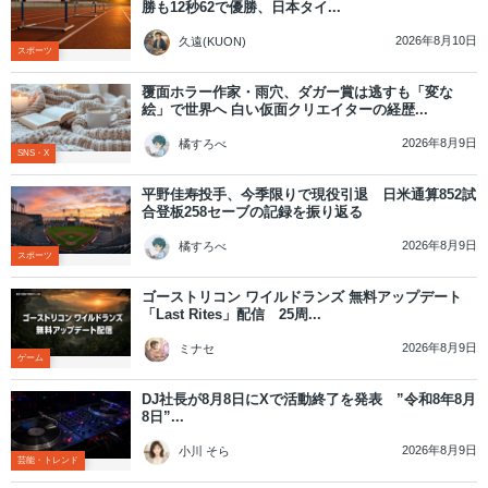
勝も12秒62で優勝、日本タイ...
2026年8月10日
久遠(KUON)
スポーツ
覆面ホラー作家・雨穴、ダガー賞は逃すも「変な
絵」で世界へ 白い仮面クリエイターの経歴...
2026年8月9日
橘すろべ
SNS・X
平野佳寿投手、今季限りで現役引退 日米通算852試
合登板258セーブの記録を振り返る
2026年8月9日
橘すろべ
スポーツ
ゴーストリコン ワイルドランズ 無料アップデート
「Last Rites」配信 25周...
2026年8月9日
ミナセ
ゲーム
DJ社長が8月8日にXで活動終了を発表 ”令和8年8月
8日”...
2026年8月9日
小川 そら
芸能・トレンド