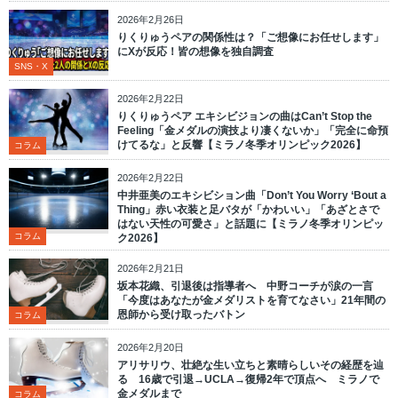
2026年2月26日
りくりゅうペアの関係性は？「ご想像にお任せします」
にXが反応！皆の想像を独自調査
SNS・X
2026年2月22日
りくりゅうペア エキシビジョンの曲はCan’t Stop the
Feeling「金メダルの演技より凄くないか」「完全に命預
けてるな」と反響【ミラノ冬季オリンピック2026】
コラム
2026年2月22日
中井亜美のエキシビション曲「Don’t You Worry ‘Bout a
Thing」赤い衣装と足バタが「かわいい」「あざとさで
はない天性の可愛さ」と話題に【ミラノ冬季オリンピッ
コラム
ク2026】
2026年2月21日
坂本花織、引退後は指導者へ 中野コーチが涙の一言
「今度はあなたが金メダリストを育てなさい」21年間の
恩師から受け取ったバトン
コラム
2026年2月20日
アリサリウ、壮絶な生い立ちと素晴らしいその経歴を辿
る 16歳で引退→UCLA→復帰2年で頂点へ ミラノで
金メダルまで
コラム