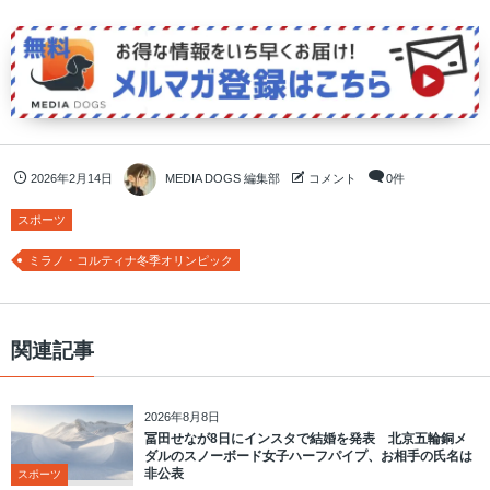
2026年2月14日
MEDIA DOGS 編集部
コメント
0件
スポーツ
ミラノ・コルティナ冬季オリンピック
関連記事
2026年8月8日
冨田せなが8日にインスタで結婚を発表 北京五輪銅メ
ダルのスノーボード女子ハーフパイプ、お相手の氏名は
非公表
スポーツ