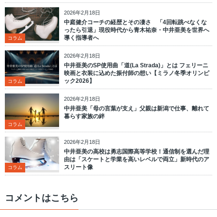
2026年2月18日
中庭健介コーチの経歴とその凄さ 「4回転跳べなくな
ったら引退」現役時代から青木祐奈・中井亜美を世界へ
導く指導者へ
コラム
2026年2月18日
中井亜美のSP使用曲「道(La Strada)」とは フェリーニ
映画と衣装に込めた振付師の想い【ミラノ冬季オリンピ
ック2026】
コラム
2026年2月18日
中井亜美「母の言葉が支え」父親は新潟で仕事、離れて
暮らす家族の絆
コラム
2026年2月18日
中井亜美の高校は勇志国際高等学校！通信制を選んだ理
由は「スケートと学業を高いレベルで両立」新時代のア
スリート像
コラム
コメントはこちら