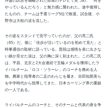
序盤の試合を隔離された部屋のテレビで見つめ、「何を
やっているんだろう」と無力感に襲われた。途中復帰し
たものの、チームは予選リーグ5位で敗退。試合後、小
野寺は大粒の涙を流した。
その姿をスタンドで見守っていたのが、父の亮二氏
（65）だ。後に「佳歩が泣いているのを初めて見た」と
時事通信の取材に語っている
。普段は感情を表に出さな
い娘が見せた涙は、父の胸に深く刻まれた。この亮二氏
は、平昌、北京と2大会連続で五輪メダルを獲得したラ
イバルチーム「ロコ・ソラーレ」のコーチを務める人
物。農家と指導者の二足のわらじを履き、吉田知那美ら
を中学時代から指導してきた、日本カーリング界の重鎮
の一人である。
ライバルチームのコーチと、そのチームと代表の座を争