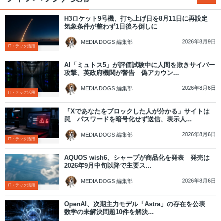
H3ロケット9号機、打ち上げ日を8月11日に再設定
気象条件が整わず1日後ろ倒しに
2026年8月9日
MEDIA DOGS 編集部
IT・テック活用
AI「ミュトス5」が評価試験中に人間を欺きサイバー
攻撃、英政府機関が警告 偽アカウン...
2026年8月6日
MEDIA DOGS 編集部
IT・テック活用
「Xであなたをブロックした人が分かる」サイトは
罠 パスワードを暗号化せず送信、表示人...
2026年8月6日
MEDIA DOGS 編集部
IT・テック活用
AQUOS wish6、シャープが商品化を発表 発売は
2026年9月中旬以降で主要ス...
2026年8月6日
MEDIA DOGS 編集部
IT・テック活用
OpenAI、次期主力モデル「Astra」の存在を公表
数学の未解決問題10件を解決...