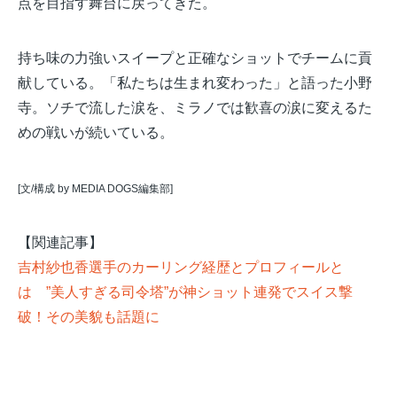
点を目指す舞台に戻ってきた。
持ち味の力強いスイープと正確なショットでチームに貢
献している。「私たちは生まれ変わった」と語った小野
寺。ソチで流した涙を、ミラノでは歓喜の涙に変えるた
めの戦いが続いている。
[文/構成 by MEDIA DOGS編集部]
【関連記事】
吉村紗也香選手のカーリング経歴とプロフィールと
は ”美人すぎる司令塔”が神ショット連発でスイス撃
破！その美貌も話題に