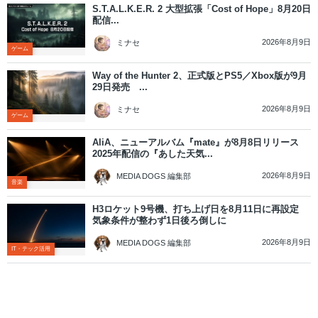
S.T.A.L.K.E.R. 2 大型拡張「Cost of Hope」8月20日
配信...
2026年8月9日
ミナセ
ゲーム
Way of the Hunter 2、正式版とPS5／Xbox版が9月
29日発売 ...
2026年8月9日
ミナセ
ゲーム
AliA、ニューアルバム『mate』が8月8日リリース
2025年配信の『あした天気...
2026年8月9日
MEDIA DOGS 編集部
音楽
H3ロケット9号機、打ち上げ日を8月11日に再設定
気象条件が整わず1日後ろ倒しに
2026年8月9日
MEDIA DOGS 編集部
IT・テック活用