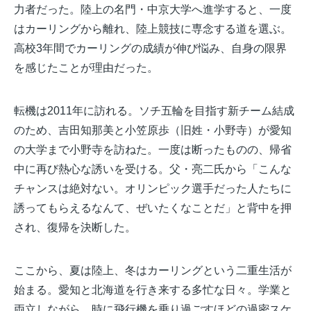
力者だった。陸上の名門・中京大学へ進学すると、一度
はカーリングから離れ、陸上競技に専念する道を選ぶ。
高校3年間でカーリングの成績が伸び悩み、自身の限界
を感じたことが理由だった。
転機は2011年に訪れる。ソチ五輪を目指す新チーム結成
のため、吉田知那美と小笠原歩（旧姓・小野寺）が愛知
の大学まで小野寺を訪ねた。一度は断ったものの、帰省
中に再び熱心な誘いを受ける。父・亮二氏から「こんな
チャンスは絶対ない。オリンピック選手だった人たちに
誘ってもらえるなんて、ぜいたくなことだ」と背中を押
され、復帰を決断した。
ここから、夏は陸上、冬はカーリングという二重生活が
始まる。愛知と北海道を行き来する多忙な日々。学業と
両立しながら、時に飛行機を乗り過ごすほどの過密スケ