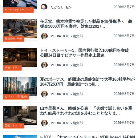
2026年8月7日
たかなし もか
IP・キャラクターグッズ
任天堂、熊本地震で被災した製品を無償修理へ 義
援金5000万円も寄付、対象は2027...
2026年8月7日
MEDIA DOGS 編集部
社会情勢・時事
トイ・ストーリー5、国内興行収入100億円を突破
公開34日目でピクサー作品史上最速
2026年8月7日
MEDIA DOGS 編集部
映画・ドラマ
夏のボーナス、経団連の最終集計で大手163社平均が
104万2537円 最終集計では初...
2026年8月7日
MEDIA DOGS 編集部
ビジネス・市場動向
山本里菜さん、離婚を公表 「夫婦で話し合いを重
ねた結果それぞれの道を歩むこととなりま...
2026年8月7日
MEDIA DOGS 編集部
芸能・トレンド
≒JOY、『サマーツインテール』がBillboard JAPAN