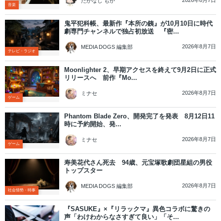
2026年8月7日
たかなし もか
音楽
鬼平犯科帳、最新作『本所の銕』が10月10日に時代
劇専門チャンネルで独占初放送 『密...
2026年8月7日
MEDIA DOGS 編集部
テレビ・ラジオ
Moonlighter 2、早期アクセスを終えて9月2日に正式
リリースへ 前作『Mo...
2026年8月7日
ミナセ
ゲーム
Phantom Blade Zero、開発完了を発表 8月12日11
時に予約開始、発...
2026年8月7日
ミナセ
ゲーム
寿美花代さん死去 94歳、元宝塚歌劇団星組の男役
トップスター
2026年8月7日
MEDIA DOGS 編集部
社会情勢・時事
『SASUKE』×『リラックマ』異色コラボに驚きの
声「わけわからなさすぎて良い」「そ...