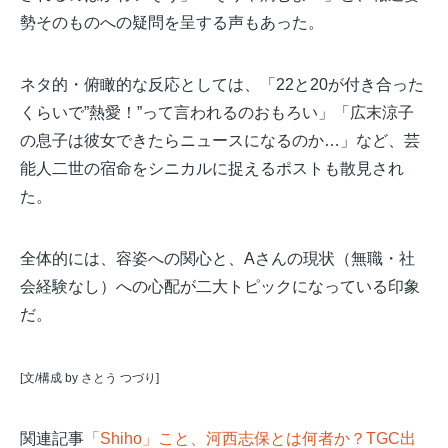
勢そのものへの疑問を呈する声もあった。
ネタ的・俯瞰的な反応としては、「22と20が付き合った
くらいで”熱愛！”って言われるのおもろい」「広末涼子
の息子は彼女できたらニュースになるのか…」など、芸
能人二世の宿命をシニカルに捉えるポストも散見され
た。
全体的には、容姿への関心と、Aさんの現状（無職・社
会経験なし）への心配が二大トピックになっている印象
だ。
[文/構成 by さとう つづり]
関連記事
「Shiho」こと、河西志保とは何者か？TGC出