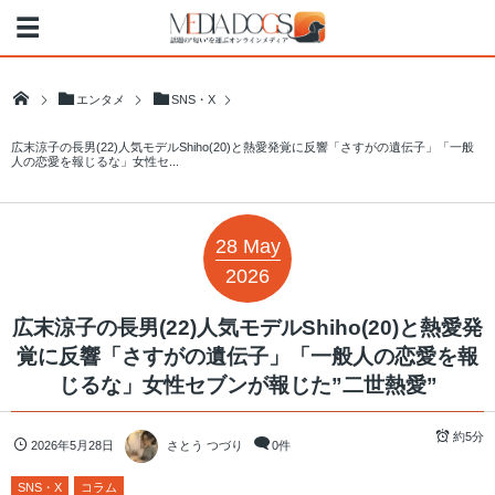
エンタメ
SNS・X
広末涼子の長男(22)人気モデルShiho(20)と熱愛発覚に反響「さすがの遺伝子」「一般
人の恋愛を報じるな」女性セ...
28
May
2026
広末涼子の長男(22)人気モデルShiho(20)と熱愛発
覚に反響「さすがの遺伝子」「一般人の恋愛を報
じるな」女性セブンが報じた”二世熱愛”
約5分
2026年5月28日
さとう つづり
0件
SNS・X
コラム