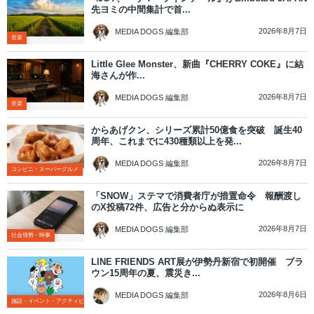
先ヨミの中間集計で首...
2026年8月7日
MEDIA DOGS 編集部
音楽
Little Glee Monster、新曲『CHERRY COKE』に結
海さんが作...
2026年8月7日
MEDIA DOGS 編集部
音楽
からあげクン、シリーズ累計50億食を突破 誕生40
周年、これまでに430種類以上を発...
2026年8月7日
MEDIA DOGS 編集部
コンビニ・スーパーグルメ
「SNOW」ステマで消費者庁が措置命令 報酬渡し
のX投稿72件、広告と分からぬ表示に
2026年8月7日
MEDIA DOGS 編集部
社会情勢・時事
LINE FRIENDS ART展が伊勢丹新宿で初開催 ブラ
ウン15周年の夏、震災き...
2026年8月6日
MEDIA DOGS 編集部
施設・イベント・アクティビティ