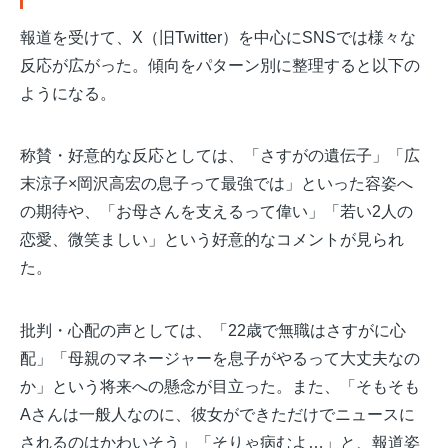
報道を受けて、X（旧Twitter）を中心にSNSでは様々な
反応が広がった。傾向をパターン別に整理すると以下の
ようになる。
称賛・好意的な反応としては、「さすがの遺伝子」「広
末涼子×岡沢高宏の息子って最強では」といった容姿へ
の期待や、「お母さんを支えるって偉い」「若い2人の
恋愛、微笑ましい」という好意的なコメントが見られ
た。
批判・心配の声としては、「22歳で無職はさすがに心
配」「母親のマネージャーを息子がやるって大丈夫なの
か」という将来への懸念が目立った。また、「そもそも
Aさんは一般人なのに、彼女ができただけでニュースに
されるのはかわいそう」「そりゃ病むよ…」と、報道姿