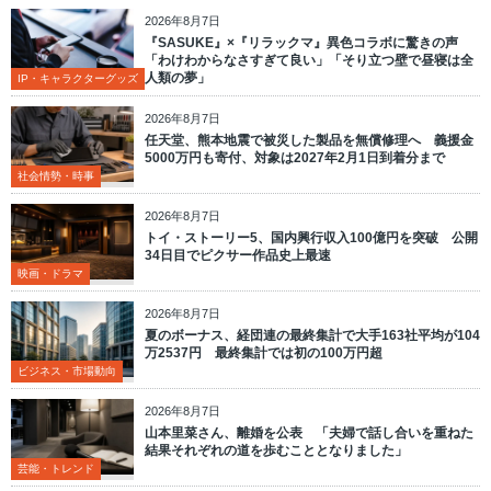
2026年8月7日
『SASUKE』×『リラックマ』異色コラボに驚きの声
「わけわからなさすぎて良い」「そり立つ壁で昼寝は全
人類の夢」
IP・キャラクターグッズ
2026年8月7日
任天堂、熊本地震で被災した製品を無償修理へ 義援金
5000万円も寄付、対象は2027年2月1日到着分まで
社会情勢・時事
2026年8月7日
トイ・ストーリー5、国内興行収入100億円を突破 公開
34日目でピクサー作品史上最速
映画・ドラマ
2026年8月7日
夏のボーナス、経団連の最終集計で大手163社平均が104
万2537円 最終集計では初の100万円超
ビジネス・市場動向
2026年8月7日
山本里菜さん、離婚を公表 「夫婦で話し合いを重ねた
結果それぞれの道を歩むこととなりました」
芸能・トレンド