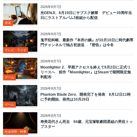
2026年8月7日
光GENJI、8月19日にサブスク解禁 デビュー39周年当
日にラストアルバム3枚組から配信
音楽
2026年8月7日
鬼平犯科帳、最新作『本所の銕』が10月10日に時代劇専
門チャンネルで独占初放送 『密告』は今冬
テレビ・ラジオ
2026年8月7日
Moonlighter 2、早期アクセスを終えて9月2日に正式リ
リースへ 前作『Moonlighter』はSteamで期間限定無
料配布
ゲーム
2026年8月7日
Phantom Blade Zero、開発完了を発表 8月12日11時
に予約開始、発売は10月29日
ゲーム
2026年8月7日
寿美花代さん死去 94歳、元宝塚歌劇団星組の男役トッ
プスター
社会情勢・時事