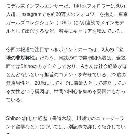
モデル兼インフルエンサーだ。TikTokフォロワーは30万
人超、Instagramでも約20万人のフォロワーを抱え、東京
ガールズコレクション（TGC）に2期連続でメインモデ
ルとして出演するなど、着実にキャリアを積んでいる。
今回の報道で注目すべきポイントの一つは、
2人の「立
場の非対称性」
だろう。同誌の中で芸能関係者は、金銭
面ではShihoの方が自立しており、Aさんは社会経験がほ
とんどないという趣旨のコメントを寄せている。22歳の
無職男性と、20歳にしてすでに職業人として確立してい
る女性という構図は、世間の関心を集める要因にもなっ
ている。
Shihoの詳しい経歴（書道六段、14歳でのニュージーラ
ンド留学など）については、別記事で詳しく紹介してい