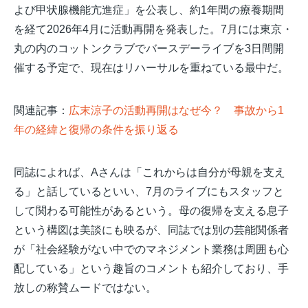
よび甲状腺機能亢進症」を公表し、約1年間の療養期間
を経て2026年4月に活動再開を発表した。7月には東京・
丸の内のコットンクラブでバースデーライブを3日間開
催する予定で、現在はリハーサルを重ねている最中だ。
関連記事：
広末涼子の活動再開はなぜ今？ 事故から1
年の経緯と復帰の条件を振り返る
同誌によれば、Aさんは「これからは自分が母親を支え
る」と話しているといい、7月のライブにもスタッフと
して関わる可能性があるという。母の復帰を支える息子
という構図は美談にも映るが、同誌では別の芸能関係者
が「社会経験がない中でのマネジメント業務は周囲も心
配している」という趣旨のコメントも紹介しており、手
放しの称賛ムードではない。