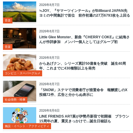
2026年8月7日
≒JOY、『サマーツインテール』がBillboard JAPAN先
ヨミの中間集計で首位 前作初週の27万6793枚を上回る
音楽
2026年8月7日
Little Glee Monster、新曲『CHERRY COKE』に結海さ
んが作詞参加 メンバー個人としてはグループ初
音楽
2026年8月7日
からあげクン、シリーズ累計50億食を突破 誕生40周
年、これまでに430種類以上を発売
コンビニ・スーパーグルメ
2026年8月7日
「SNOW」ステマで消費者庁が措置命令 報酬渡しのX
投稿72件、広告と分からぬ表示に
社会情勢・時事
2026年8月6日
LINE FRIENDS ART展が伊勢丹新宿で初開催 ブラウン
15周年の夏、震災きっかけで…誕生日秘話も
施設・イベント・アクティビティ