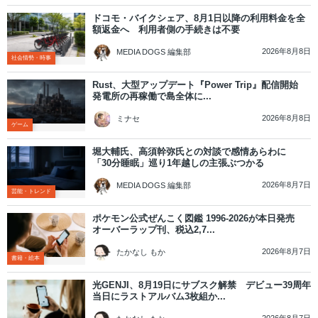
ドコモ・バイクシェア、8月1日以降の利用料金を全
額返金へ 利用者側の手続きは不要
2026年8月8日
MEDIA DOGS 編集部
社会情勢・時事
Rust、大型アップデート『Power Trip』配信開始
発電所の再稼働で島全体に...
2026年8月8日
ミナセ
ゲーム
堀大輔氏、高須幹弥氏との対談で感情あらわに
「30分睡眠」巡り1年越しの主張ぶつかる
2026年8月7日
MEDIA DOGS 編集部
芸能・トレンド
ポケモン公式ぜんこく図鑑 1996-2026が本日発売
オーバーラップ刊、税込2,7...
2026年8月7日
たかなし もか
書籍・絵本
光GENJI、8月19日にサブスク解禁 デビュー39周年
当日にラストアルバム3枚組か...