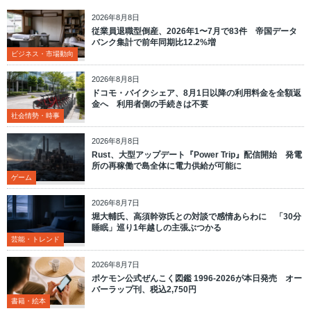
2026年8月8日
従業員退職型倒産、2026年1〜7月で83件 帝国データ
バンク集計で前年同期比12.2%増
ビジネス・市場動向
2026年8月8日
ドコモ・バイクシェア、8月1日以降の利用料金を全額返
金へ 利用者側の手続きは不要
社会情勢・時事
2026年8月8日
Rust、大型アップデート『Power Trip』配信開始 発電
所の再稼働で島全体に電力供給が可能に
ゲーム
2026年8月7日
堀大輔氏、高須幹弥氏との対談で感情あらわに 「30分
睡眠」巡り1年越しの主張ぶつかる
芸能・トレンド
2026年8月7日
ポケモン公式ぜんこく図鑑 1996-2026が本日発売 オー
バーラップ刊、税込2,750円
書籍・絵本