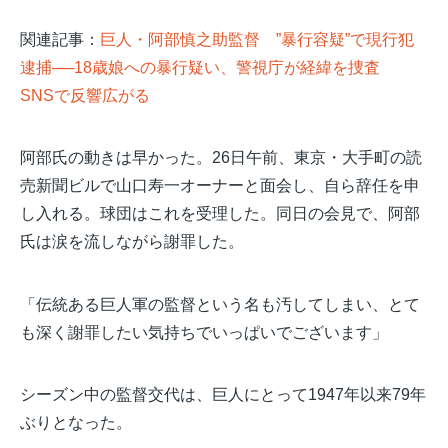
関連記事：
巨人・阿部慎之助監督 ”暴行容疑”で現行犯
逮捕──18歳娘への暴行疑い、警視庁が経緯を捜査
SNSで反響広がる
阿部氏の動きは早かった。26日午前、東京・大手町の読
売新聞ビルで山口寿一オーナーと面会し、自ら辞任を申
し入れる。球団はこれを受理した。同日の会見で、阿部
氏は涙を流しながら謝罪した。
「伝統ある巨人軍の監督という名も汚してしまい、とて
も深く謝罪したい気持ちでいっぱいでございます」
シーズン中の監督交代は、巨人にとって1947年以来79年
ぶりとなった。