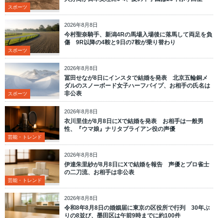
スポーツ
2026年8月8日
今村聖奈騎手、新潟4Rの馬場入場後に落馬して両足を負
傷 9R以降の4鞍と9日の7鞍が乗り替わり
スポーツ
2026年8月8日
冨田せなが8日にインスタで結婚を発表 北京五輪銅メ
ダルのスノーボード女子ハーフパイプ、お相手の氏名は
非公表
スポーツ
2026年8月8日
衣川里佳が8月8日にXで結婚を発表 お相手は一般男
性、『ウマ娘』ナリタブライアン役の声優
芸能・トレンド
2026年8月8日
伊達朱里紗が8月8日にXで結婚を報告 声優とプロ雀士
の二刀流、お相手は非公表
芸能・トレンド
2026年8月8日
令和8年8月8日の婚姻届に東京の区役所で行列 30年ぶ
りの8並び、墨田区は午前9時までに約100件