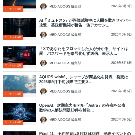
2026年8月9日
MEDIA DOGS 編集部
IT・テック活用
AI「ミュトス5」が評価試験中に人間を欺きサイバー
攻撃、英政府機関が警告 偽アカウン...
2026年8月6日
MEDIA DOGS 編集部
IT・テック活用
「Xであなたをブロックした人が分かる」サイトは
罠 パスワードを暗号化せず送信、表示人...
2026年8月6日
MEDIA DOGS 編集部
IT・テック活用
AQUOS wish6、シャープが商品化を発表 発売は
2026年9月中旬以降で主要ス...
2026年8月6日
MEDIA DOGS 編集部
IT・テック活用
OpenAI、次期主力モデル「Astra」の存在を公表
数学の未解決問題10件を解決...
2026年8月5日
MEDIA DOGS 編集部
IT・テック活用
Pixel 11、予約開始は8月12日23時 発表イベントの