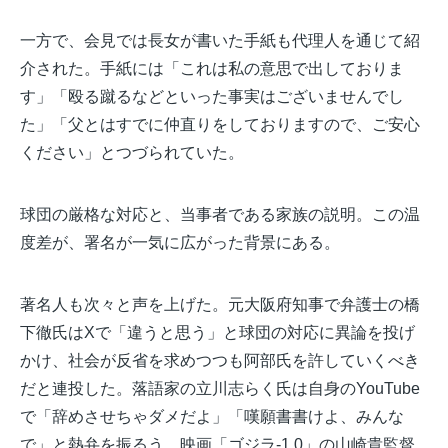
一方で、会見では長女が書いた手紙も代理人を通じて紹
介された。手紙には「これは私の意思で出しておりま
す」「殴る蹴るなどといった事実はございませんでし
た」「父とはすでに仲直りをしておりますので、ご安心
ください」とつづられていた。
球団の厳格な対応と、当事者である家族の説明。この温
度差が、署名が一気に広がった背景にある。
著名人も次々と声を上げた。元大阪府知事で弁護士の橋
下徹氏はXで「違うと思う」と球団の対応に異論を投げ
かけ、社会が反省を求めつつも阿部氏を許していくべき
だと連投した。落語家の立川志らく氏は自身のYouTube
で「辞めさせちゃダメだよ」「嘆願書書けよ、みんな
で」と熱弁を振るう。映画「ゴジラ-1.0」の山崎貴監督