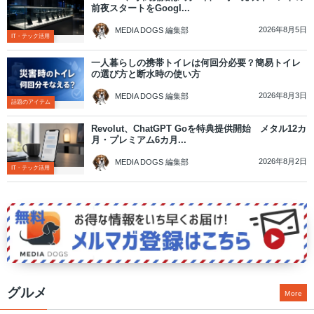
前夜スタートをGoogl...
2026年8月5日
MEDIA DOGS 編集部
IT・テック活用
一人暮らしの携帯トイレは何回分必要？簡易トイレ
の選び方と断水時の使い方
2026年8月3日
MEDIA DOGS 編集部
話題のアイテム
Revolut、ChatGPT Goを特典提供開始 メタル12カ
月・プレミアム6カ月...
2026年8月2日
MEDIA DOGS 編集部
IT・テック活用
グルメ
More