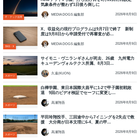
気象条件が整わず1日後ろ倒しに
2026年8月9日
MEDIA DOGS 編集部
IT・テック活用
X、収益化の現行プログラムは9月7日で終了 新制
度は9月8日から申請受付で再審査が必...
2026年8月9日
MEDIA DOGS 編集部
SNS・X
サイモニ・ヴニランギさんが死去、26歳 九州電力
キューデンヴォルテクス所属、8月3日...
2026年8月9日
久遠(KUON)
スポーツ
白樺学園、東日本国際大昌平に1-2で甲子園初戦敗
退 9回のビデオ検証でセーフに変更し...
2026年8月9日
高瀬翔吾
スポーツ
平田玲翔投手、三回途中から7イニングを2失点で救
援 大分商が日本文理に6-4、夏の甲...
2026年8月9日
高瀬翔吾
スポーツ