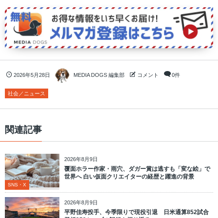
2026年5月28日
MEDIA DOGS 編集部
コメント
0件
社会／ニュース
関連記事
2026年8月9日
覆面ホラー作家・雨穴、ダガー賞は逃すも「変な絵」で
世界へ 白い仮面クリエイターの経歴と躍進の背景
SNS・X
2026年8月9日
平野佳寿投手、今季限りで現役引退 日米通算852試合