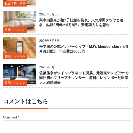
社会情勢・時事
2026年8月8日
高木由梨奈が第1子妊娠を発表、夫の岸田タツヤと連
名 結婚2周年の8月8日に安定期入りを報告
芸能・トレンド
2026年8月8日
松本潤の公式メンバーシップ「MJ’s Membership」が8
月8日開設 年会費は6600円
芸能・トレンド
2026年8月8日
佐藤佳奈がツインプラネット所属、元読売テレビアナで
同社初のフリーアナウンサー 前日にレインボー池田直
人と結婚発表
芸能・トレンド
コメントはこちら
Comment
*