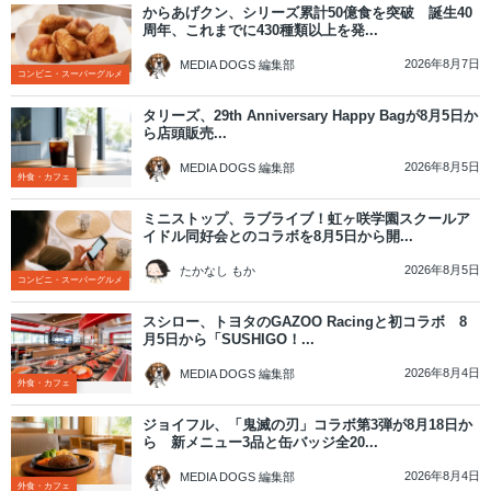
からあげクン、シリーズ累計50億食を突破 誕生40
周年、これまでに430種類以上を発...
2026年8月7日
MEDIA DOGS 編集部
コンビニ・スーパーグルメ
タリーズ、29th Anniversary Happy Bagが8月5日か
ら店頭販売...
2026年8月5日
MEDIA DOGS 編集部
外食・カフェ
ミニストップ、ラブライブ！虹ヶ咲学園スクールア
イドル同好会とのコラボを8月5日から開...
2026年8月5日
たかなし もか
コンビニ・スーパーグルメ
スシロー、トヨタのGAZOO Racingと初コラボ 8
月5日から「SUSHIGO！...
2026年8月4日
MEDIA DOGS 編集部
外食・カフェ
ジョイフル、「鬼滅の刃」コラボ第3弾が8月18日か
ら 新メニュー3品と缶バッジ全20...
2026年8月4日
MEDIA DOGS 編集部
外食・カフェ