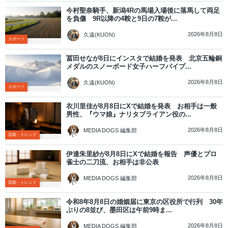
今村聖奈騎手、新潟4Rの馬場入場後に落馬して両足
を負傷 9R以降の4鞍と9日の7鞍が...
2026年8月8日
久遠(KUON)
スポーツ
冨田せなが8日にインスタで結婚を発表 北京五輪銅
メダルのスノーボード女子ハーフパイプ...
2026年8月8日
久遠(KUON)
スポーツ
衣川里佳が8月8日にXで結婚を発表 お相手は一般
男性、『ウマ娘』ナリタブライアン役の...
2026年8月8日
MEDIA DOGS 編集部
芸能・トレンド
伊達朱里紗が8月8日にXで結婚を報告 声優とプロ
雀士の二刀流、お相手は非公表
2026年8月8日
MEDIA DOGS 編集部
芸能・トレンド
令和8年8月8日の婚姻届に東京の区役所で行列 30年
ぶりの8並び、墨田区は午前9時ま...
2026年8月8日
MEDIA DOGS 編集部