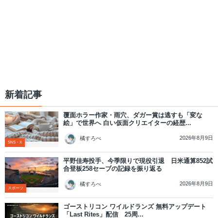
新着記事
覆面ホラー作家・雨穴、ダガー賞は逃すも「変な
絵」で世界へ 白い仮面クリエイターの経歴...
2026年8月9日
橘すろべ
SNS・X
平野佳寿投手、今季限りで現役引退 日米通算852試
合登板258セーブの記録を振り返る
2026年8月9日
橘すろべ
スポーツ
ゴーストリコン ワイルドランズ 無料アップデート
「Last Rites」配信 25周...