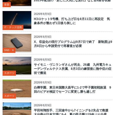
2025年配信の『あした天気になあれ』など全8曲を収録
音楽
2026年8月9日
H3ロケット9号機、打ち上げ日を8月11日に再設定 気
象条件が整わず1日後ろ倒しに
IT・テック活用
2026年8月9日
X、収益化の現行プログラムは9月7日で終了 新制度は9
月8日から申請受付で再審査が必要
SNS・X
2026年8月9日
サイモニ・ヴニランギさんが死去、26歳 九州電力キュ
ーデンヴォルテクス所属、8月3日の練習後に熱中症の症
状で搬送
スポーツ
2026年8月9日
白樺学園、東日本国際大昌平に1-2で甲子園初戦敗退 9
回のビデオ検証でセーフに変更し勝ち越し打
スポーツ
2026年8月9日
平田玲翔投手、三回途中から7イニングを2失点で救援
大分商が日本文理に6-4、夏の甲子園は29年ぶり白星