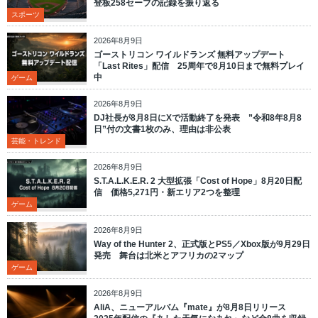
登板258セーブの記録を振り返る
スポーツ
2026年8月9日
ゴーストリコン ワイルドランズ 無料アップデート
「Last Rites」配信 25周年で8月10日まで無料プレイ
中
ゲーム
2026年8月9日
DJ社長が8月8日にXで活動終了を発表 ”令和8年8月8
日”付の文書1枚のみ、理由は非公表
芸能・トレンド
2026年8月9日
S.T.A.L.K.E.R. 2 大型拡張「Cost of Hope」8月20日配
信 価格5,271円・新エリア2つを整理
ゲーム
2026年8月9日
Way of the Hunter 2、正式版とPS5／Xbox版が9月29日
発売 舞台は北米とアフリカの2マップ
ゲーム
2026年8月9日
AliA、ニューアルバム『mate』が8月8日リリース