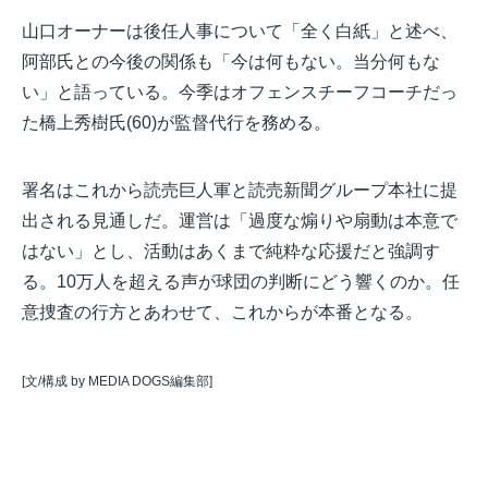
山口オーナーは後任人事について「全く白紙」と述べ、
阿部氏との今後の関係も「今は何もない。当分何もな
い」と語っている。今季はオフェンスチーフコーチだっ
た橋上秀樹氏(60)が監督代行を務める。
署名はこれから読売巨人軍と読売新聞グループ本社に提
出される見通しだ。運営は「過度な煽りや扇動は本意で
はない」とし、活動はあくまで純粋な応援だと強調す
る。10万人を超える声が球団の判断にどう響くのか。任
意捜査の行方とあわせて、これからが本番となる。
[文/構成 by MEDIA DOGS編集部]