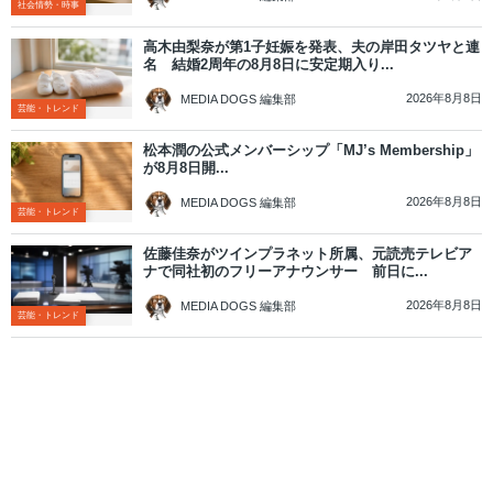
社会情勢・時事
高木由梨奈が第1子妊娠を発表、夫の岸田タツヤと連
名 結婚2周年の8月8日に安定期入り...
2026年8月8日
MEDIA DOGS 編集部
芸能・トレンド
松本潤の公式メンバーシップ「MJ’s Membership」
が8月8日開...
2026年8月8日
MEDIA DOGS 編集部
芸能・トレンド
佐藤佳奈がツインプラネット所属、元読売テレビア
ナで同社初のフリーアナウンサー 前日に...
2026年8月8日
MEDIA DOGS 編集部
芸能・トレンド