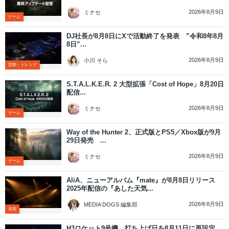
2026年8月9日
ミナセ
ゲーム
DJ社長が8月8日にXで活動終了を発表 ”令和8年8月
8日”...
2026年8月9日
小川 そら
芸能・トレンド
S.T.A.L.K.E.R. 2 大型拡張「Cost of Hope」8月20日
配信...
2026年8月9日
ミナセ
ゲーム
Way of the Hunter 2、正式版とPS5／Xbox版が9月
29日発売 ...
2026年8月9日
ミナセ
ゲーム
AliA、ニューアルバム『mate』が8月8日リリース
2025年配信の『あした天気...
2026年8月9日
MEDIA DOGS 編集部
音楽
H3ロケット9号機、打ち上げ日を8月11日に再設定