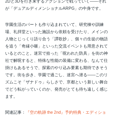
2Dと3Dを行き来するアクションで戦っていく——それ
が「デュアルディメンショナルARPG」の中身です。
学園生活のパートも作り込まれていて、研究棟や訓練
場、礼拝堂といった施設から依頼を受けたり、メインの
人物とじっくり語り合う「譚歌抄」、個々の生徒の物語
を追う「奇縁小噺」といった交流イベントも用意されて
いるとのこと。迷宮で拾った「呪われた防具」を街の神
社で解呪すると、特殊な性能の装備に変わる、なんて仕
掛けもあるそうで、探索のやり込み要素も期待できそう
です。街を歩き、学園で過ごし、迷宮へ潜る——このリ
ズムこそ「ザナドゥ」らしさで、亰都という新しい舞台
でどう転がっていくのか、発売がとても待ち遠しく感じ
ます。
関連記事：
『空の軌跡 the 2nd』予約特典・エディショ