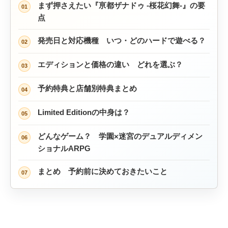
まず押さえたい『亰都ザナドゥ -桜花幻舞-』の要
01
点
発売日と対応機種 いつ・どのハードで遊べる？
02
エディションと価格の違い どれを選ぶ？
03
予約特典と店舗別特典まとめ
04
Limited Editionの中身は？
05
どんなゲーム？ 学園×迷宮のデュアルディメン
06
ショナルARPG
まとめ 予約前に決めておきたいこと
07