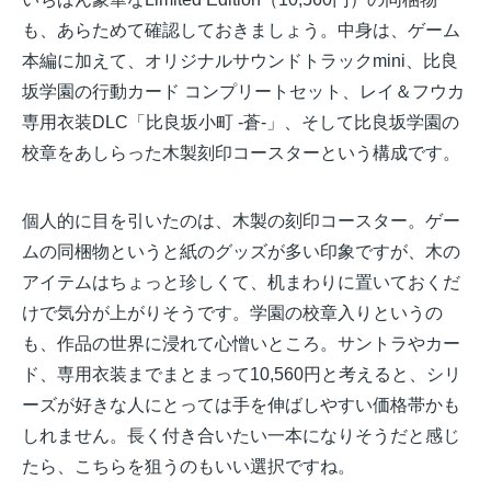
も、あらためて確認しておきましょう。中身は、ゲーム
本編に加えて、オリジナルサウンドトラックmini、比良
坂学園の行動カード コンプリートセット、レイ＆フウカ
専用衣装DLC「比良坂小町 -蒼-」、そして比良坂学園の
校章をあしらった木製刻印コースターという構成です。
個人的に目を引いたのは、木製の刻印コースター。ゲー
ムの同梱物というと紙のグッズが多い印象ですが、木の
アイテムはちょっと珍しくて、机まわりに置いておくだ
けで気分が上がりそうです。学園の校章入りというの
も、作品の世界に浸れて心憎いところ。サントラやカー
ド、専用衣装までまとまって10,560円と考えると、シリ
ーズが好きな人にとっては手を伸ばしやすい価格帯かも
しれません。長く付き合いたい一本になりそうだと感じ
たら、こちらを狙うのもいい選択ですね。