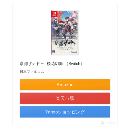
亰都ザナドゥ -桜花幻舞-（Switch）
日本ファルコム
Amazon
楽天市場
Yahooショッピング
ポチップ