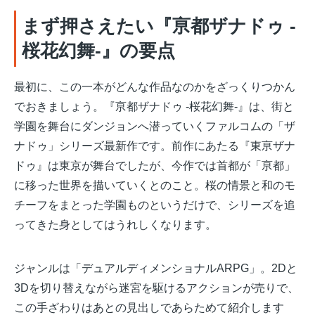
まず押さえたい『亰都ザナドゥ -
桜花幻舞-』の要点
最初に、この一本がどんな作品なのかをざっくりつかん
でおきましょう。『亰都ザナドゥ -桜花幻舞-』は、街と
学園を舞台にダンジョンへ潜っていくファルコムの「ザ
ナドゥ」シリーズ最新作です。前作にあたる『東亰ザナ
ドゥ』は東京が舞台でしたが、今作では首都が「亰都」
に移った世界を描いていくとのこと。桜の情景と和のモ
チーフをまとった学園ものというだけで、シリーズを追
ってきた身としてはうれしくなります。
ジャンルは「デュアルディメンショナルARPG」。2Dと
3Dを切り替えながら迷宮を駆けるアクションが売りで、
この手ざわりはあとの見出しであらためて紹介します