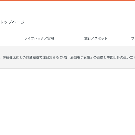
トップページ
ライフハック／実用
旅行／スポット
フ
、伊藤健太郎との熱愛報道で注目集まる 24歳「最強モテ女優」の経歴と中国出身の生い立