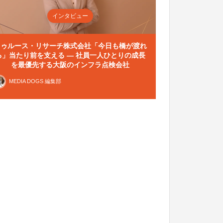
インタビュー
トゥルース・リサーチ株式会社「今日も橋が渡れ
る」当たり前を支える — 社員一人ひとりの成長
を最優先する大阪のインフラ点検会社
MEDIA DOGS 編集部