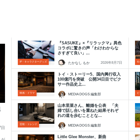
『SASUKE』×『リラックマ』異色
コラボに驚きの声「わけわからな
さすぎて良い」...
IP・キャラクターグッズ
社
2026年8月7日
たかなし もか
トイ・ストーリー5、国内興行収入
100億円を突破 公開34日目でピク
サー作品史上...
映画・ドラマ
ビ
MEDIA DOGS 編集部
2026年8月7日
山本里菜さん、離婚を公表 「夫
組
婦で話し合いを重ねた結果それぞ
れの道を歩むこととな...
芸能・トレンド
音
MEDIA DOGS 編集部
7日
2026年8月7日
Little Glee Monster、新曲
んが