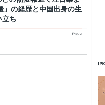
女優」の経歴と中国出身の生
い立ち
約7分
【PI