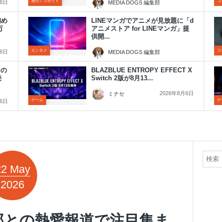
旅行／スポット
コ
月6日
MEDIA DOGS 編集部
2026年8月6日
初め
LINEマンガでアニメが見放題に「d
万
アニメストア for LINEマンガ」提
供開...
エンタメ
コ
月6日
MEDIA DOGS 編集部
2026年8月6日
ーの
BLAZBLUE ENTROPY EFFECT X
発売
Switch 2版が8月13...
2026年8月6日
ミナセ
ゲーム
ゲ
月6日
22
May
2026
郎との熱愛報道で注目集ま