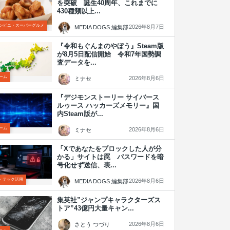
を突破 誕生40周年、これまでに
430種類以上...
ンビニ・スーパーグルメ
2026年8月7日
MEDIA DOGS 編集部
『令和もぐんまのやぼう』Steam版
が8月5日配信開始 令和7年国勢調
査データを...
ーム
2026年8月6日
ミナセ
『デジモンストーリー サイバース
ルゥース ハッカーズメモリー』国
内Steam版が...
ーム
2026年8月6日
ミナセ
「Xであなたをブロックした人が分
かる」サイトは罠 パスワードを暗
号化せず送信、表...
T・テック活用
2026年8月6日
MEDIA DOGS 編集部
集英社”ジャンプキャラクターズス
トア”43億円大量キャン...
2026年8月6日
さとう つづり