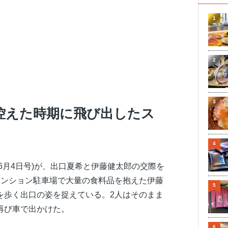
1
2
3
控えた時期に飛び出したス
4
6年6月4日号)が、出口夏希と伊藤健太郎の交際を
マンション駐車場で大量の食料品を抱えた伊藤
5
を歩く出口の姿を捉えている。2人はそのまま
再び車で出かけた。
6