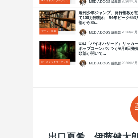
IP・キャラクターグッズ
2026年8
MEDIA DOGS 編集部
週刊少年ジャンプ、発行部数が
て100万部割れ 94年ピーク653
部から85...
アニメ・漫画
2026年8
MEDIA DOGS 編集部
USJ『バイオハザード』リッカ
ポップコーンバケツが9月9日
頭部が開いて...
IP・キャラクターグッズ
2026年8
MEDIA DOGS 編集部
出口夏希、伊藤健太