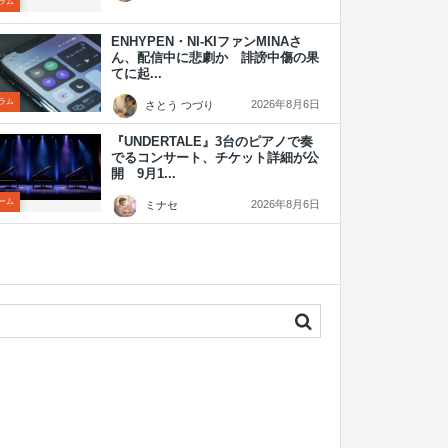
ラム
ENHYPEN・NI-KIファンMINAさ
ん、配信中に悲劇か 誹謗中傷の果
てに起...
ラム
2026年8月6日
さとう つづり
『UNDERTALE』3台のピアノで奏
でるコンサート、チケット詳細が公
開 9月1...
ーム
2026年8月6日
ミナセ