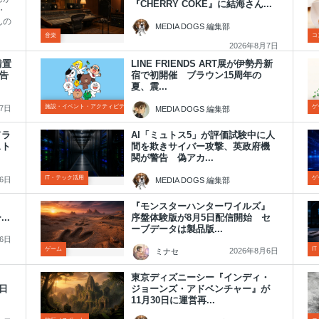
『CHERRY COKE』に結海さん...
・
んの
MEDIA DOGS 編集部
音楽
コ
2026年8月7日
措置
LINE FRIENDS ART展が伊勢丹新
告
宿で初開催 ブラウン15周年の
夏、震...
施設・イベント・アクティビティ
ゲ
月7日
MEDIA DOGS 編集部
2026年8月6日
ドラ
AI「ミュトス5」が評価試験中に人
スト
間を欺きサイバー攻撃、英政府機
関が警告 偽アカ...
IT・テック活用
ゲ
月6日
MEDIA DOGS 編集部
2026年8月6日
発売
『モンスターハンターワイルズ』
..
序盤体験版が8月5日配信開始 セ
ーブデータは製品版...
月6日
ゲーム
I
2026年8月6日
ミナセ
東京ディズニーシー『インディ・
1日
ジョーンズ・アドベンチャー』が
11月30日に運営再...