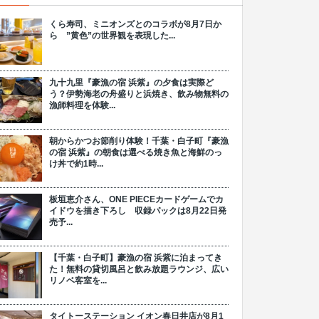
くら寿司、ミニオンズとのコラボが8月7日か
ら ”黄色”の世界観を表現した...
九十九里『豪漁の宿 浜紫』の夕食は実際ど
う？伊勢海老の舟盛りと浜焼き、飲み物無料の
漁師料理を体験...
朝からかつお節削り体験！千葉・白子町『豪漁
の宿 浜紫』の朝食は選べる焼き魚と海鮮のっ
け丼で約1時...
板垣恵介さん、ONE PIECEカードゲームでカ
イドウを描き下ろし 収録パックは8月22日発
売予...
【千葉・白子町】豪漁の宿 浜紫に泊まってき
た！無料の貸切風呂と飲み放題ラウンジ、広い
リノベ客室を...
タイトーステーション イオン春日井店が8月1