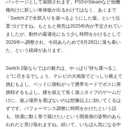
パッケージとして展開されます。PS5やSteamなど他機
種向けに新しい単体版が出るわけではなく、あくまで
「Switch 2で全部入りを遊べるようにした版」という位
置づけですね。もともと発売は2025年内が予定されてい
ましたが、動作の最適化にもう少し時間をかけるとして
2026年へ調整され、今回あらためて8月28日に落ち着い
た、という経緯があります。
Switch 2版ならではの魅力は、やっぱり“持ち運べるこ
と”に尽きるでしょう。テレビの大画面でどっしり構えて
挑むもよし、ベッドに寝転がって携帯モードでボスに再
挑戦するもよし。腰を据えて長く遊ぶタイプのゲームだ
けに、遊ぶ場所を選ばないのは想像以上に効いてくるは
ずです。パフォーマンス調整に時間をかけたという話
も、快適に動く形で届けたいという開発側の姿勢のあら
われだと受け取れますね。続いて、いちばん気になる中