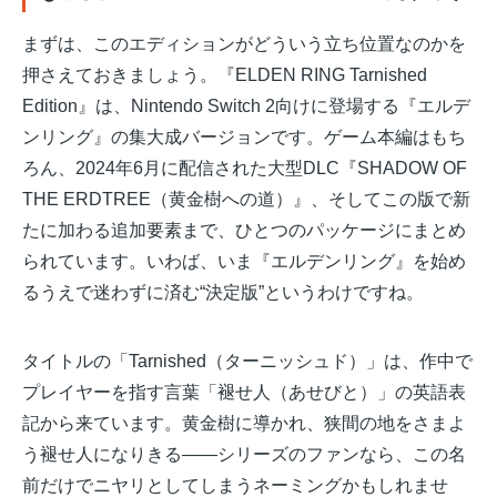
まずは、このエディションがどういう立ち位置なのかを
押さえておきましょう。『ELDEN RING Tarnished
Edition』は、Nintendo Switch 2向けに登場する『エルデ
ンリング』の集大成バージョンです。ゲーム本編はもち
ろん、2024年6月に配信された大型DLC『SHADOW OF
THE ERDTREE（黄金樹への道）』、そしてこの版で新
たに加わる追加要素まで、ひとつのパッケージにまとめ
られています。いわば、いま『エルデンリング』を始め
るうえで迷わずに済む“決定版”というわけですね。
タイトルの「Tarnished（ターニッシュド）」は、作中で
プレイヤーを指す言葉「褪せ人（あせびと）」の英語表
記から来ています。黄金樹に導かれ、狭間の地をさまよ
う褪せ人になりきる——シリーズのファンなら、この名
前だけでニヤリとしてしまうネーミングかもしれませ