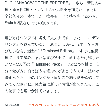
DLC『SHADOW OF THE ERDTREE』、さらに新防具4
種・新素性2種・トレントの外見変更を加えた、まさに
全部入りの一本でした。携帯モードで持ち歩けるのも、
Switch 2版ならではの強みです。
選び方はシンプルに考えて大丈夫です。まだ『エルデン
リング』を遊んでいない、あるいはSwitch 2で一から遊
びたいなら、迷わず『Tarnished Edition』。すでに他機
種でクリア済み、または遊び途中で、新要素だけ試した
いなら550円の「Tarnished Pack」。この2つを軸に、自
分の遊び方に合うほうを選ぶのがよさそうです。狙いが
決まったら、下のリンクから最新の予約状況を確認して
みてくださいね。発売後に新しい情報が出てきたら、こ
の記事でも追いかけていきます。
関連記事：
『ダスクブラッド』ネットワークテストの応