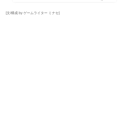
[文/構成 by ゲームライター ミナセ]