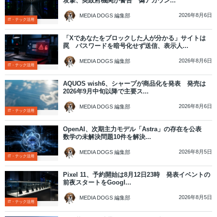
攻撃、英政府機関が警告 偽アカウン...
2026年8月6日
MEDIA DOGS 編集部
IT・テック活用
「Xであなたをブロックした人が分かる」サイトは
罠 パスワードを暗号化せず送信、表示人...
2026年8月6日
MEDIA DOGS 編集部
IT・テック活用
AQUOS wish6、シャープが商品化を発表 発売は
2026年9月中旬以降で主要ス...
2026年8月6日
MEDIA DOGS 編集部
IT・テック活用
OpenAI、次期主力モデル「Astra」の存在を公表
数学の未解決問題10件を解決...
2026年8月5日
MEDIA DOGS 編集部
IT・テック活用
Pixel 11、予約開始は8月12日23時 発表イベントの
前夜スタートをGoogl...
2026年8月5日
MEDIA DOGS 編集部
IT・テック活用