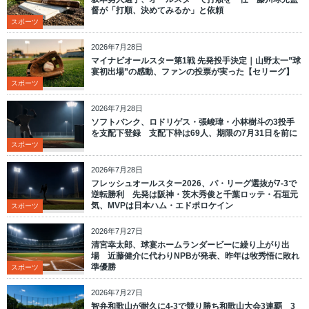
督が「打順、決めてみるか」と依頼
スポーツ
2026年7月28日
マイナビオールスター第1戦 先発投手決定｜山野太一”球
宴初出場”の感動、ファンの投票が実った【セリーグ】
スポーツ
2026年7月28日
ソフトバンク、ロドリゲス・張峻瑋・小林樹斗の3投手
を支配下登録 支配下枠は69人、期限の7月31日を前に
スポーツ
2026年7月28日
フレッシュオールスター2026、パ・リーグ選抜が7-3で
逆転勝利 先発は阪神・茨木秀俊と千葉ロッテ・石垣元
気、MVPは日本ハム・エドポロケイン
スポーツ
2026年7月27日
清宮幸太郎、球宴ホームランダービーに繰り上がり出
場 近藤健介に代わりNPBが発表、昨年は牧秀悟に敗れ
準優勝
スポーツ
2026年7月27日
智弁和歌山が耐久に4-3で競り勝ち和歌山大会3連覇 3