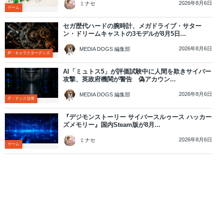
2026年8月6日
ミナセ
ゲーム
セガ歴代ハードの腕時計、メガドライブ・サター
ン・ドリームキャストの3モデルが8月5日...
2026年8月6日
MEDIA DOGS 編集部
IP・キャラクターグッズ
AI「ミュトス5」が評価試験中に人間を欺きサイバー
攻撃、英政府機関が警告 偽アカウン...
2026年8月6日
MEDIA DOGS 編集部
IT・テック活用
『デジモンストーリー サイバースルゥース ハッカー
ズメモリー』国内Steam版が8月...
2026年8月6日
ミナセ
ゲーム