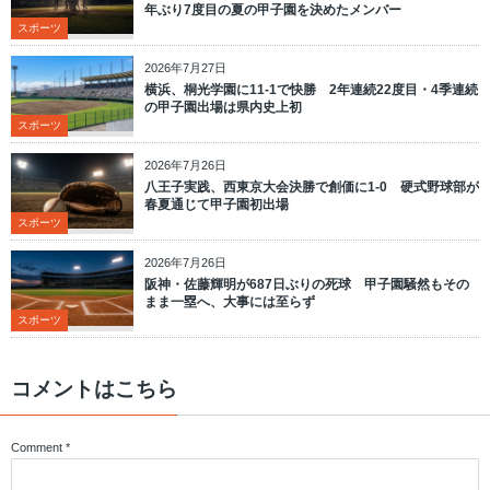
年ぶり7度目の夏の甲子園を決めたメンバー
スポーツ
2026年7月27日
横浜、桐光学園に11-1で快勝 2年連続22度目・4季連続
の甲子園出場は県内史上初
スポーツ
2026年7月26日
八王子実践、西東京大会決勝で創価に1-0 硬式野球部が
春夏通じて甲子園初出場
スポーツ
2026年7月26日
阪神・佐藤輝明が687日ぶりの死球 甲子園騒然もその
まま一塁へ、大事には至らず
スポーツ
コメントはこちら
Comment
*