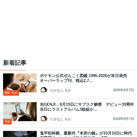
新着記事
ポケモン公式ぜんこく図鑑 1996-2026が本日発売
オーバーラップ刊、税込2,7...
2026年8月7日
たかなし もか
書籍・絵本
光GENJI、8月19日にサブスク解禁 デビュー39周年
当日にラストアルバム3枚組か...
2026年8月7日
たかなし もか
音楽
鬼平犯科帳、最新作『本所の銕』が10月10日に時代