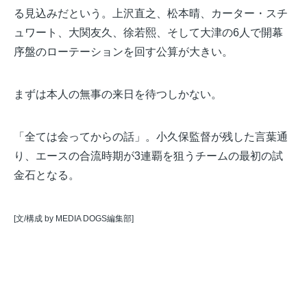
る見込みだという。上沢直之、松本晴、カーター・スチ
ュワート、大関友久、徐若熙、そして大津の6人で開幕
序盤のローテーションを回す公算が大きい。
まずは本人の無事の来日を待つしかない。
「全ては会ってからの話」。小久保監督が残した言葉通
り、エースの合流時期が3連覇を狙うチームの最初の試
金石となる。
[文/構成 by MEDIA DOGS編集部]