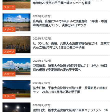
年連続29度目の甲子園出場メンバーを整理
スポーツ
2026年7月27日
広島商、広陵に9-4で2年ぶりの決勝進出 1年生・谷浦
和馬の左越え3ラン、決勝は28日マツダ
スポーツ
2026年7月27日
社（やしろ）高校、兵庫大会決勝で明石商に3-2 加東市
の公立校が3年ぶり3度目の夏の甲子園
スポーツ
2026年7月27日
花咲徳栄、埼玉大会決勝で浦和学院に7-3 2年ぶり9回
目の優勝で春夏連続の夏の甲子園へ
スポーツ
2026年7月27日
拓大紅陵、千葉大会決勝で9回に4番・片岡拓月の逆転3
ラン 24年ぶり6度目の夏の甲子園
スポーツ
2026年7月27日
佐野日大、栃木大会決勝で延長10回サヨナラ2ラン 16