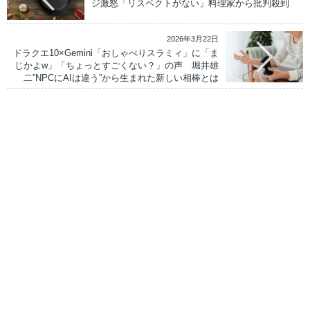
ジ激怒「リスペクトがない」料理家から批判殺到
2026年3月22日
ドラクエ10×Gemini「おしゃべりスラミィ」に「ま
じかよw」「ちょっとすごくない？」の声 堀井雄
二”NPCにAIは違う”から生まれた新しい相棒とは