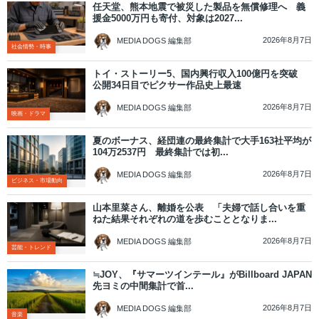
任天堂、熊本地震で被災した製品を無償修理へ 義
援金5000万円も寄付、対象は2027...
2026年8月7日
MEDIA DOGS 編集部
社会情勢・時事
トイ・ストーリー5、国内興行収入100億円を突破
公開34日目でピクサー作品史上最速
2026年8月7日
MEDIA DOGS 編集部
映画・ドラマ
夏のボーナス、経団連の最終集計で大手163社平均が
104万2537円 最終集計では初...
2026年8月7日
MEDIA DOGS 編集部
ビジネス・市場動向
山本里菜さん、離婚を公表 「夫婦で話し合いを重
ねた結果それぞれの道を歩むこととなりま...
2026年8月7日
MEDIA DOGS 編集部
芸能・トレンド
≒JOY、『サマーツインテール』がBillboard JAPAN
先ヨミの中間集計で首...
2026年8月7日
MEDIA DOGS 編集部
音楽