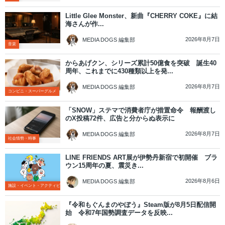
Little Glee Monster、新曲『CHERRY COKE』に結
海さんが作...
2026年8月7日
MEDIA DOGS 編集部
音楽
からあげクン、シリーズ累計50億食を突破 誕生40
周年、これまでに430種類以上を発...
2026年8月7日
MEDIA DOGS 編集部
コンビニ・スーパーグルメ
「SNOW」ステマで消費者庁が措置命令 報酬渡し
のX投稿72件、広告と分からぬ表示に
2026年8月7日
MEDIA DOGS 編集部
社会情勢・時事
LINE FRIENDS ART展が伊勢丹新宿で初開催 ブラ
ウン15周年の夏、震災き...
2026年8月6日
MEDIA DOGS 編集部
施設・イベント・アクティビティ
『令和もぐんまのやぼう』Steam版が8月5日配信開
始 令和7年国勢調査データを反映...