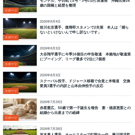
モンテル、中日戦で2号・3号の2打席連発 沖縄出身26
歳の国籍と経歴を整理
スポーツ
2026年8月4日
前川右京選手、復帰即スタメンで2失策 本人は「捕ら
ないといけないんで申し訳ないです」
スポーツ
2026年8月3日
大谷翔平選手に今季16個目の申告敬遠 本拠地が敬遠策
にブーイング、リーグ最多で2位に7個差
スポーツ
2026年8月3日
スクーバル投手、ドジャース移籍で合意と米報道 交換
要員3選手の内訳と山本由伸投手の反応
スポーツ
2026年7月29日
赤星憲広、50歳で第一子誕生を報告 妻・徳原恵梨との
結婚から出産までの経緯
スポーツ
2026年7月28日
坂本勇人選手、オールスターで打順を一任 藤川球児監