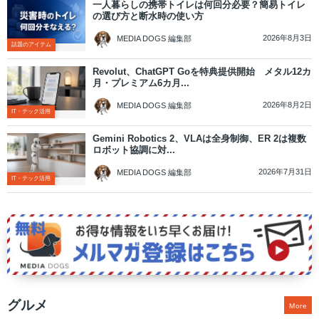
一人暮らしの携帯トイレは何回分必要？簡易トイレ
の選び方と断水時の使い方
2026年8月3日
MEDIA DOGS 編集部
話題のアイテム
Revolut、ChatGPT Goを特典提供開始 メタル12カ
月・プレミアム6カ月...
2026年8月2日
MEDIA DOGS 編集部
IT・テック活用
Gemini Robotics 2、VLAは全身制御、ER 2は複数
ロボット協調に対...
2026年7月31日
MEDIA DOGS 編集部
IT・テック活用
グルメ
More