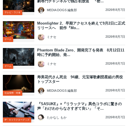
劇専門チャンネルで独占初放送 『密...
2026年8月7日
MEDIA DOGS 編集部
テレビ・ラジオ
Moonlighter 2、早期アクセスを終えて9月2日に正式
リリースへ 前作『Mo...
2026年8月7日
ミナセ
ゲーム
Phantom Blade Zero、開発完了を発表 8月12日11
時に予約開始、発...
2026年8月7日
ミナセ
ゲーム
寿美花代さん死去 94歳、元宝塚歌劇団星組の男役
トップスター
2026年8月7日
MEDIA DOGS 編集部
社会情勢・時事
『SASUKE』×『リラックマ』異色コラボに驚きの
声「わけわからなさすぎて良い」「そ...
2026年8月7日
たかなし もか
IP・キャラクターグッズ